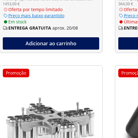
1453,00 €
364,00 €
Oferta por tempo limitado
Oferta
Preço mais baixo garantido
Preço 
Em stock
Últimas
ENTREGA GRATUITA
aprox. 20/08
ENTRE
Adicionar ao carrinho
Promoção
Promoç