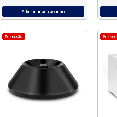
Adicionar ao carrinho
Promoção
Promoç