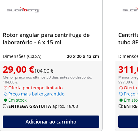
Rotor angular para centrífuga de
Centríf
laboratório - 6 x 15 ml
tubo 8P
Dimensões (CxLxA)
20 x 20 x 13 cm
Dimensõe
29,00 €
311,
104,00 €
Menor preço nos últimos 30 dias antes do desconto:
Menor preço
104,00 €
997,00 €
Oferta por tempo limitado
Oferta
Preço mais baixo garantido
Preço 
Em stock
Em sto
ENTREGA GRATUITA
aprox. 18/08
ENTRE
Adicionar ao carrinho