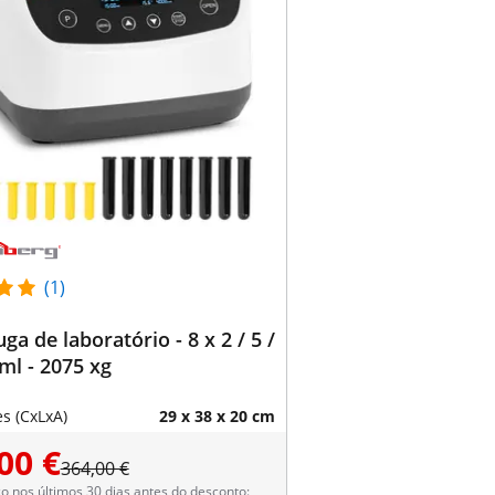
(1)
ga de laboratório - 8 x 2 / 5 /
 ml - 2075 xg
s (CxLxA)
29 x 38 x 20 cm
00 €
364,00 €
 nos últimos 30 dias antes do desconto: