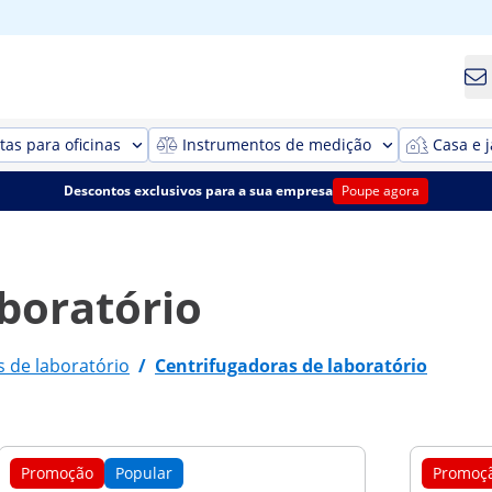
as para oficinas
Instrumentos de medição
Casa e 
Descontos exclusivos para a sua empresa
Poupe agora
boratório
 de laboratório
/
Centrifugadoras de laboratório
Promoção
Popular
Promoç