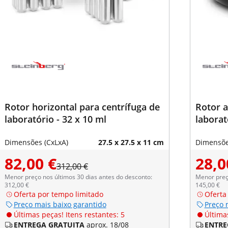
Rotor horizontal para centrífuga de
Rotor a
laboratório - 32 x 10 ml
laborat
Dimensões (CxLxA)
27.5 x 27.5 x 11 cm
Dimensõe
82,00 €
28,0
312,00 €
Menor preço nos últimos 30 dias antes do desconto:
Menor preço
312,00 €
145,00 €
Oferta por tempo limitado
Oferta
Preço mais baixo garantido
Preço 
Últimas peças! Itens restantes: 5
Últimas
ENTREGA GRATUITA
aprox. 18/08
ENTRE