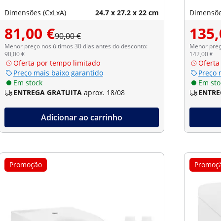
Dimensões (CxLxA)
24.7 x 27.2 x 22 cm
Dimensõe
81,00 €
135,
90,00 €
Menor preço nos últimos 30 dias antes do desconto:
Menor preço
90,00 €
142,00 €
Oferta por tempo limitado
Oferta
Preço mais baixo garantido
Preço 
Em stock
Em sto
ENTREGA GRATUITA
aprox. 18/08
ENTRE
Adicionar ao carrinho
Promoção
Promoç