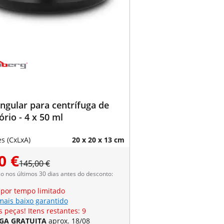
ngular para centrífuga de
ório - 4 x 50 ml
s (CxLxA)
20 x 20 x 13 cm
0 €
145,00 €
 nos últimos 30 dias antes do desconto:
 por tempo limitado
mais baixo garantido
 peças! Itens restantes: 9
GA GRATUITA
aprox. 18/08