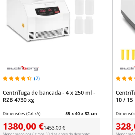
(2)
Centrífuga de bancada - 4 x 250 ml -
Centrífu
RZB 4730 xg
10 / 15
Dimensões (CxLxA)
55 x 40 x 32 cm
Dimensõe
1380,00 €
328,
1453,00 €
Menor preço nos últimos 30 dias antes do desconto:
Menor preço