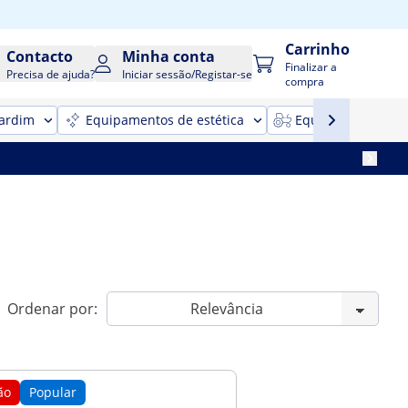
Carrinho
Contacto
Minha conta
Finalizar a
Precisa de ajuda?
Iniciar sessão/Registar-se
compra
jardim
Equipamentos de estética
Equipamentos para
Ordenar por:
ão
Popular