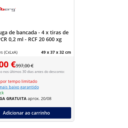
uga de bancada - 4 x tiras de
CR 0,2 ml - RCF 20 600 xg
s (CxLxA)
49 x 37 x 32 cm
00 €
997,00 €
 nos últimos 30 dias antes do desconto:
 por tempo limitado
mais baixo garantido
ck
GA GRATUITA
aprox. 20/08
Adicionar ao carrinho