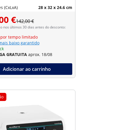
s (CxLxA)
28 x 32 x 24.6 cm
00 €
142,00 €
 nos últimos 30 dias antes do desconto:
 por tempo limitado
mais baixo garantido
ck
GA GRATUITA
aprox. 18/08
Adicionar ao carrinho
ão