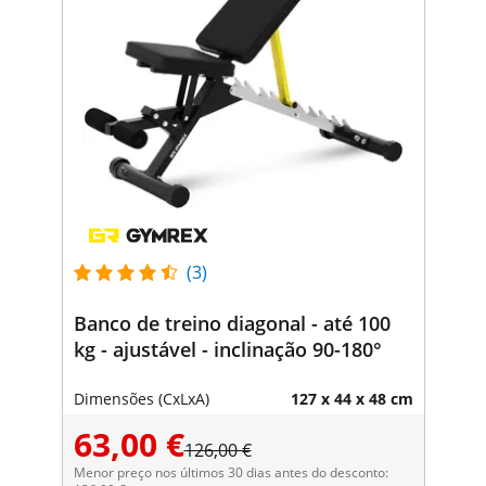
(3)
Banco de treino diagonal - até 100
kg - ajustável - inclinação 90-180°
Dimensões (CxLxA)
127 x 44 x 48 cm
63,00 €
126,00 €
Menor preço nos últimos 30 dias antes do desconto: