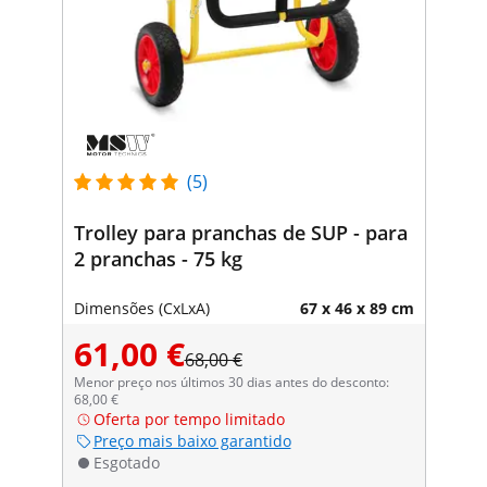
(5)
Trolley para pranchas de SUP - para
2 pranchas - 75 kg
Dimensões (CxLxA)
67 x 46 x 89 cm
61,00 €
68,00 €
Menor preço nos últimos 30 dias antes do desconto:
68,00 €
Oferta por tempo limitado
Preço mais baixo garantido
Esgotado