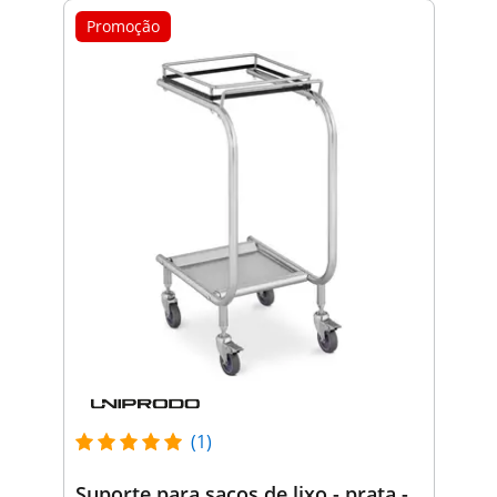
Promoção
(1)
Suporte para sacos de lixo - prata -