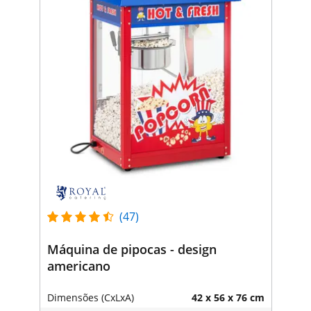
(47)
Máquina de pipocas - design
americano
Dimensões (CxLxA)
42 x 56 x 76 cm