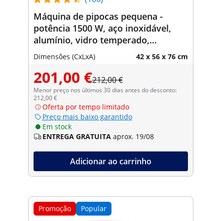
Máquina de pipocas pequena -
potência 1500 W, aço inoxidável,
alumínio, vidro temperado,
revestimento antiaderente
Dimensões (CxLxA)
42 x 56 x 76 cm
201,00 €
212,00 €
Menor preço nos últimos 30 dias antes do desconto:
212,00 €
Oferta por tempo limitado
Preço mais baixo garantido
Em stock
ENTREGA GRATUITA
aprox. 19/08
Adicionar ao carrinho
Promoção
Popular