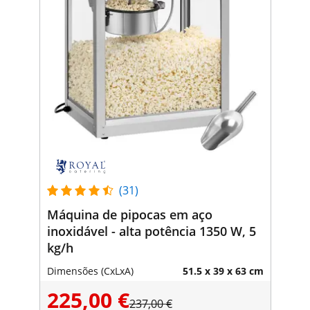
(31)
Máquina de pipocas em aço
inoxidável - alta potência 1350 W, 5
kg/h
Dimensões (CxLxA)
51.5 x 39 x 63 cm
225,00 €
237,00 €