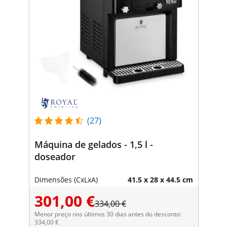
(27)
Máquina de gelados - 1,5 l -
doseador
Dimensões (CxLxA)
41.5 x 28 x 44.5 cm
301,00 €
334,00 €
Menor preço nos últimos 30 dias antes do desconto:
334,00 €