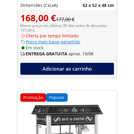
Dimensões (CxLxA)
52 x 52 x 48 cm
168,00 €
177,00 €
Menor preço nos últimos 30 dias antes do desconto:
177,00 €
Oferta por tempo limitado
Preço mais baixo garantido
Em stock
ENTREGA GRATUITA
aprox. 19/08
Adicionar ao carrinho
Promoção
Popular