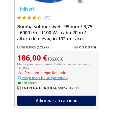
(21)
Bomba submersível - 95 mm / 3,75''
- 6000 l/h - 1100 W - cabo 20 m /
altura de elevação 102 m - aço
inoxidável
Dimensões (CxLxA)
98 x 9 x 9 cm
186,00 €
196,00 €
Menor preço nos últimos 30 dias antes do desconto:
196,00 €
Oferta por tempo limitado
Preço mais baixo garantido
Em stock
ENTREGA GRATUITA
aprox. 17/08
Adicionar ao carrinho