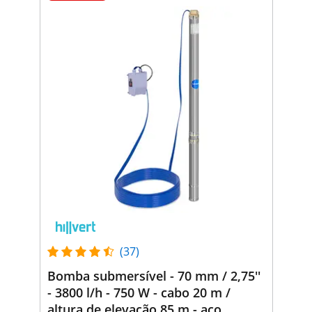
(37)
Bomba submersível - 70 mm / 2,75''
- 3800 l/h - 750 W - cabo 20 m /
altura de elevação 85 m - aço