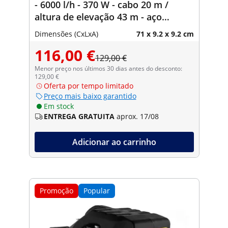
- 6000 l/h - 370 W - cabo 20 m /
altura de elevação 43 m - aço
inoxidável
Dimensões (CxLxA)
71 x 9.2 x 9.2 cm
116,00 €
129,00 €
Menor preço nos últimos 30 dias antes do desconto:
129,00 €
Oferta por tempo limitado
Preço mais baixo garantido
Em stock
ENTREGA GRATUITA
aprox. 17/08
Adicionar ao carrinho
Promoção
Popular