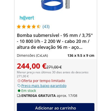
(43)
Bomba submersível - 95 mm / 3,75''
- 10 800 l/h - 2 200 W - cabo 20 m /
altura de elevação 96 m - aço
inoxidável
Dimensões (CxLxA)
136 x 9.5 x 9 cm
244,00 €
271,00 €
Menor preço nos últimos 30 dias antes do desconto:
271,00 €
Oferta por tempo limitado
Preço mais baixo garantido
Em stock
ENTREGA GRATUITA
aprox. 17/08
Adicionar ao carrinho