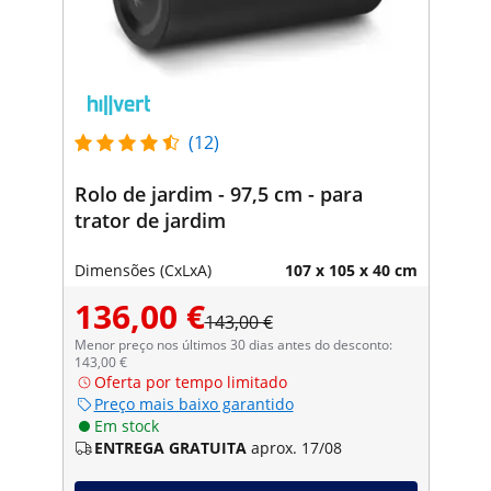
(12)
Rolo de jardim - 97,5 cm - para
trator de jardim
Dimensões (CxLxA)
107 x 105 x 40 cm
136,00 €
143,00 €
Menor preço nos últimos 30 dias antes do desconto:
143,00 €
Oferta por tempo limitado
Preço mais baixo garantido
Em stock
ENTREGA GRATUITA
aprox. 17/08