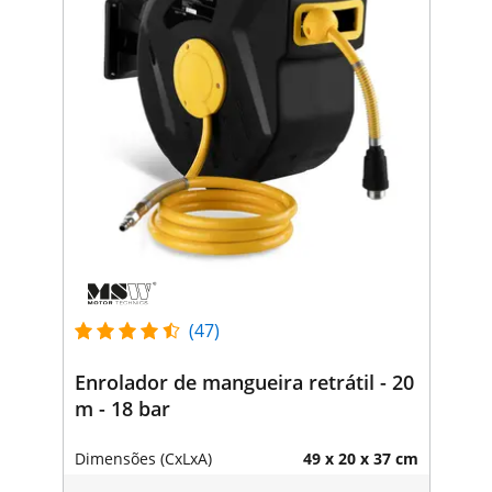
(47)
Enrolador de mangueira retrátil - 20
m - 18 bar
Dimensões (CxLxA)
49 x 20 x 37 cm