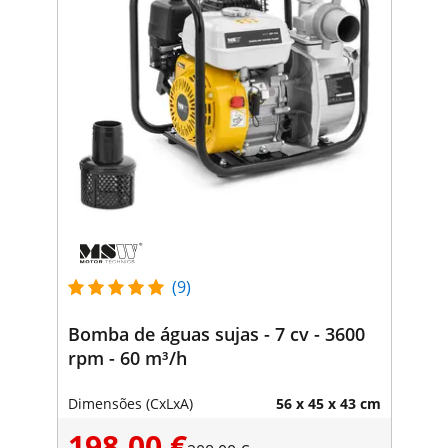
(9)
Bomba de águas sujas - 7 cv - 3600
rpm - 60 m³/h
Dimensões (CxLxA)
56 x 45 x 43 cm
198,00 €