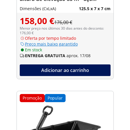
inoxidável
Dimensões (CxLxA)
125.5 x 7 x 7 cm
158,00 €
176,00 €
Menor preço nos últimos 30 dias antes do desconto:
176,00 €
Oferta por tempo limitado
Preço mais baixo garantido
Em stock
ENTREGA GRATUITA
aprox. 17/08
Adicionar ao carrinho
Promoção
Popular