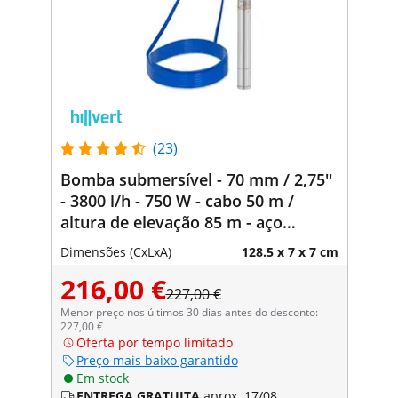
(23)
Bomba submersível - 70 mm / 2,75''
- 3800 l/h - 750 W - cabo 50 m /
altura de elevação 85 m - aço
inoxidável
Dimensões (CxLxA)
128.5 x 7 x 7 cm
216,00 €
227,00 €
Menor preço nos últimos 30 dias antes do desconto:
227,00 €
Oferta por tempo limitado
Preço mais baixo garantido
Em stock
ENTREGA GRATUITA
aprox. 17/08