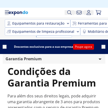
Equipamentos para restauração
Ferramentas para 
Equipamentos de limpeza profissional
Mobiliário d
Descontos exclusivos para a sua empresa
Poupe agora
Garantia Premium
Condições da
Descarte de pilhas
Garantia Premium
Preço mínimo garantido
Informações sobre a entrega
Para além dos seus direitos legais, pode adquirir
Informações legais
uma garantia abrangente de 3 anos para produtos
apresentados com o serviço de garantia Premium.