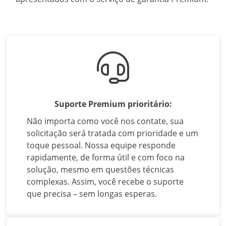
Pagamentos
Proteção de dados
Cookies
Devolução & Cancelamento
Termos e Condições
Suporte Premium prioritário:
Garantia Premium
Não importa como você nos contate, sua
solicitação será tratada com prioridade e um
Recolha de produtos
toque pessoal. Nossa equipe responde
rapidamente, de forma útil e com foco na
Contacto
solução, mesmo em questões técnicas
complexas. Assim, você recebe o suporte
expondo Partners
que precisa – sem longas esperas.
Garantia de preço (7 dias)