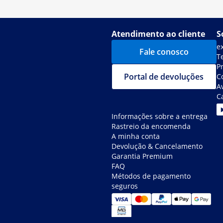
Atendimento ao cliente
S
e
Fale conosco
T
P
Portal de devoluções
C
Av
C
Informações sobre a entrega
Rastreio da encomenda
A minha conta
Devolução & Cancelamento
Garantia Premium
FAQ
Métodos de pagamento
seguros