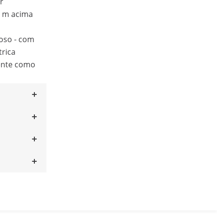
r
,5 m acima
oso - com
trica
ente como