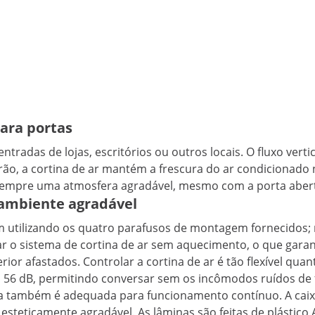
para portas
entradas de lojas, escritórios ou outros locais. O fluxo vert
rão, a cortina de ar mantém a frescura do ar condicionado n
á sempre uma atmosfera agradável, mesmo com a porta aber
 ambiente agradável
5 m utilizando os quatro parafusos de montagem fornecidos; 
lizar o sistema de cortina de ar sem aquecimento, o que ga
ior afastados. Controlar a cortina de ar é tão flexível quan
s 56 dB, permitindo conversar sem os incômodos ruídos de
ica também é adequada para funcionamento contínuo. A caixa
teticamente agradável. As lâminas são feitas de plástico AB