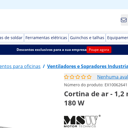
s de soldar
Ferramentas elétricas
Guinchos e talhas
Equipamen
Descontos exclusivos para a sua empresa
Poupe agora
ntos para oficinas
/
Ventiladores e Sopradores Industria
Nenhuma aval
Número do produto:
EX10062641
Cortina de ar - 1,2
180 W