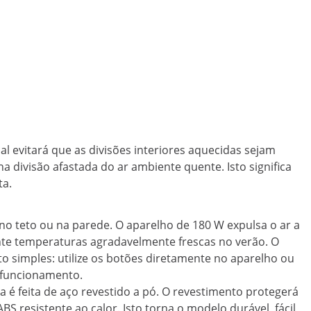
ical evitará que as divisões interiores aquecidas sejam
a divisão afastada do ar ambiente quente. Isto significa
ta.
no teto ou na parede. O aparelho de 180 W expulsa o ar a
rante temperaturas agradavelmente frescas no verão. O
to simples: utilize os botões diretamente no aparelho ou
 funcionamento.
 é feita de aço revestido a pó. O revestimento protegerá
S resistente ao calor. Isto torna o modelo durável, fácil