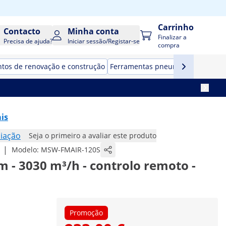
Carrinho
Contacto
Minha conta
Finalizar a
Precisa de ajuda?
Iniciar sessão/Registar-se
compra
tos de renovação e construção
Ferramentas pneumáticas
Estaçõ
is
iação
Seja o primeiro a avaliar este produto
|
Modelo:
MSW-FMAIR-120S
 m - 3030 m³/h - controlo remoto -
Promoção