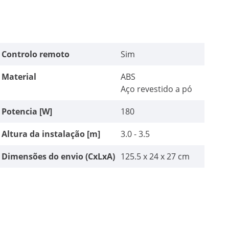
Controlo remoto
Sim
Material
ABS
Aço revestido a pó
Potencia [W]
180
Altura da instalação [m]
3.0 - 3.5
Dimensões do envio (CxLxA)
125.5 x 24 x 27 cm