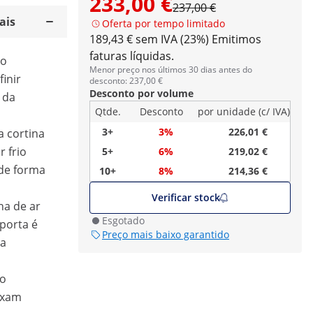
233,00 €
237,00 €
ais
Oferta por tempo limitado
189,43 € sem IVA (23%)
Emitimos
faturas líquidas.
ao
Menor preço nos últimos 30 dias antes do
inir
desconto: 237,00 €
Desconto por volume
 da
Qtde.
Desconto
por unidade (c/ IVA)
3+
3%
226,01 €
a cortina
r frio
5+
6%
219,02 €
 de forma
10+
8%
214,36 €
Verificar stock
na de ar
Esgotado
 porta é
Preço mais baixo garantido
 a
ro
ixam