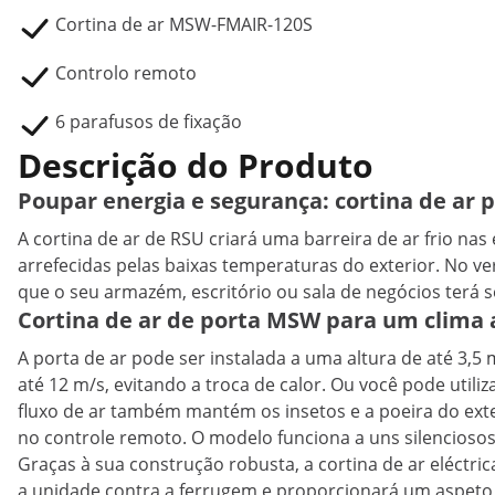
Cortina de ar MSW-FMAIR-120S
Controlo remoto
6 parafusos de fixação
Descrição do Produto
Poupar energia e segurança: cortina de ar 
A cortina de ar de RSU criará uma barreira de ar frio nas 
arrefecidas pelas baixas temperaturas do exterior. No ve
que o seu armazém, escritório ou sala de negócios ter
Cortina de ar de porta MSW para um clima
A porta de ar pode ser instalada a uma altura de até 3,
até 12 m/s, evitando a troca de calor. Ou você pode uti
fluxo de ar também mantém os insetos e a poeira do exter
no controle remoto. O modelo funciona a uns silencioso
Graças à sua construção robusta, a cortina de ar eléctr
a unidade contra a ferrugem e proporcionará um aspeto es