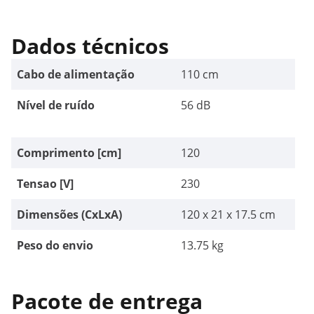
Dados técnicos
Cabo de alimentação
110 cm
Nível de ruído
56 dB
Comprimento [cm]
120
Tensao [V]
230
Dimensões (CxLxA)
120 x 21 x 17.5 cm
Peso do envio
13.75 kg
Pacote de entrega