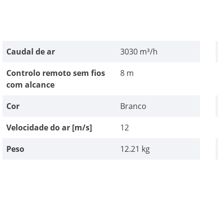
Caudal de ar
3030 m³/h
Controlo remoto sem fios
8 m
com alcance
Cor
Branco
Velocidade do ar [m/s]
12
Peso
12.21 kg