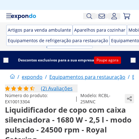
Artigos para venda ambulante
Aparelhos para cozinhar
Mobi
Equipamentos de refrigeração para restauração
Equipamento
Descontos exclusivos para a sua empresa
Poupe agora
/
expondo
/
Equipamentos para restauração
/
El
(2) Avaliações
Número do produto:
Modelo:
RCBL-
|
EX10013304
25MNC
Liquidificador de copo com caixa
silenciadora - 1680 W - 2,5 l - modo
pulsado - 24500 rpm - Royal