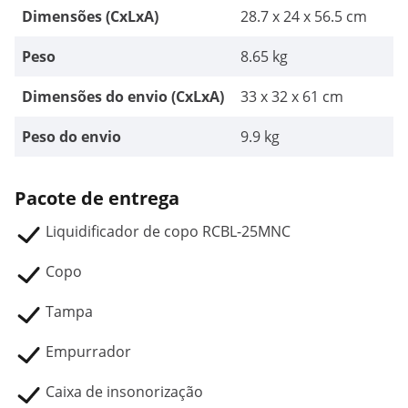
Dimensões (CxLxA)
28.7 x 24 x 56.5 cm
Peso
8.65 kg
Dimensões do envio (CxLxA)
33 x 32 x 61 cm
Peso do envio
9.9 kg
Pacote de entrega
Liquidificador de copo RCBL-25MNC
Copo
Tampa
Empurrador
Caixa de insonorização