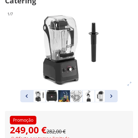
Catering
1/7
Promoção
249,00 €
282,00 €