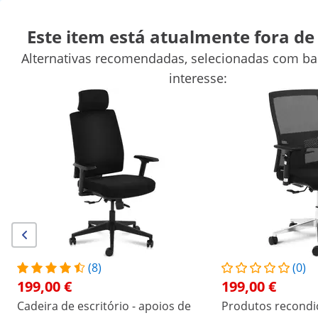
Este item está atualmente fora de 
Alternativas recomendadas, selecionadas com ba
Mesas de escritório
Lixeiras
Cacifos
Armários de arquivo
Ma
interesse:
Gavetas para caixa registadora
Suportes para monitor
Equipa
Descontos exclusivos para a sua empresa
Poupe agora
Os clientes que viram este produto também conferiram
Cadeira de escritório - apoios
de braços - 200 kg
199,00 €
(8)
(0)
/
expondo
/
Mobiliário de escritório
/
Cadeiras de
199,00 €
199,00 €
(2) Avaliações
Cadeira de escritório - apoios de
Produtos recondi