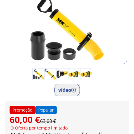
vídeo
Promoção
Popular
60,00 €
63,00 €
Oferta por tempo limitado