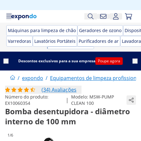
Máquinas para limpeza de chão
Geradores de ozono
Disposi
Varredoras
Lavatórios Portáteis
Purificadores de ar
Lavadora
Descontos exclusivos para a sua empresa
Poupe agora
/
expondo
/
Equipamentos de limpeza profissional
(34) Avaliações
Número do produto:
Modelo:
MSW-PUMP
|
EX10060354
CLEAN 100
Bomba desentupidora - diâmetro
interno de 100 mm
1/6