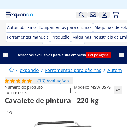
Automobilismo
Equipamentos para oficinas
Máquinas de sol
Ferramentas manuais
Produção
Máquinas Industriais de Em
Descontos exclusivos para a sua empresa
Poupe agora
/
expondo
/
Ferramentas para oficinas
/
Automob
(13) Avaliações
Número do produto:
Modelo:
MSW-BSPS-
|
EX10060915
2
Cavalete de pintura - 220 kg
1/3