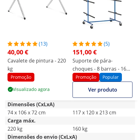
(13)
(5)
40,00 €
151,00 €
Cavalete de pintura - 220
Suporte de pára-
kg
choques - 8 barras - 160
kg
Promoção
Promoção
Popular
Visualizado agora
Ver produto
Dimensões (CxLxA)
74 x 106 x 72 cm
117 x 120 x 213 cm
Carga máx.
220 kg
160 kg
Dimensões do envio (CxLxA)