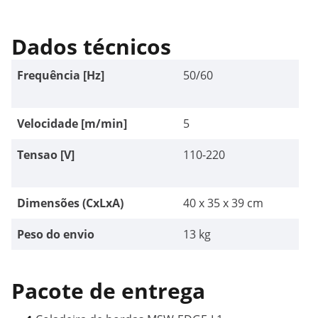
Dados técnicos
Frequência [Hz]
50/60
Velocidade [m/min]
5
Tensao [V]
110-220
Dimensões (CxLxA)
40 x 35 x 39 cm
Peso do envio
13 kg
Pacote de entrega