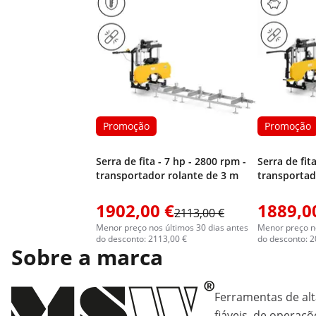
Promoção
Promoção
Serra de fita - 7 hp - 2800 rpm -
Serra de fit
transportador rolante de 3 m
transportad
1902,00 €
1889,0
2113,00 €
Menor preço nos últimos 30 dias antes
Menor preço no
do desconto: 2113,00 €
do desconto: 2
Sobre a marca
Ferramentas de alt
fiáveis, de operaçõ