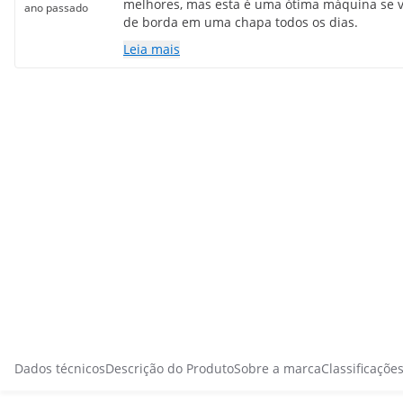
melhores, mas esta é uma ótima máquina se vo
ano passado
de borda em uma chapa todos os dias.
Leia mais
Dados técnicos
Descrição do Produto
Sobre a marca
Classificaçõe