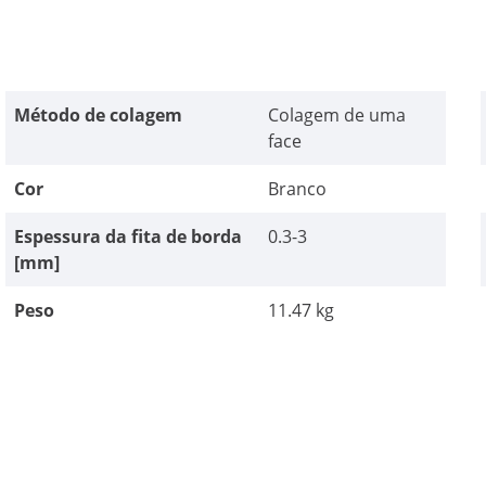
Método de colagem
Colagem de uma
face
Cor
Branco
Espessura da fita de borda
0.3-3
[mm]
Peso
11.47 kg