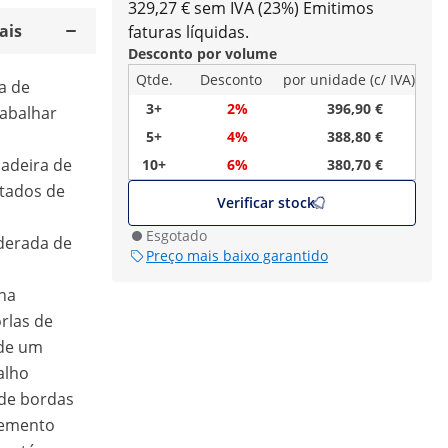
329,27 € sem IVA (23%)
Emitimos
ais
faturas líquidas.
Desconto por volume
Qtde.
Desconto
por unidade (c/ IVA)
a de
3+
2%
396,90 €
rabalhar
5+
4%
388,80 €
ladeira de
10+
6%
380,70 €
tados de
Verificar stock
Esgotado
derada de
Preço mais baixo garantido
ena
rlas de
 de um
alho
a de bordas
lemento