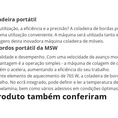
deira portátil
 utilização, a eficiência e a precisão? A coladeira de bordas
 uma utilização conveniente. A máquina será utilizada tanto
agens desta inovadora máquina coladeira de móveis.
ordos portátil da MSW
 qualidade e desempenho. Com uma velocidade de avanço mo
vantagem é a operação simples - a máquina de colagem de o
bém o acelera, aumentando a eficiência do seu trabalho.
tente elemento de aquecimento de 765 W, a coladeira de bo
ho. No ecrã integrado, pode definir e ler a temperatura d
 melamina, bem como vários adesivos em condições óptimas
 produto também conferiram