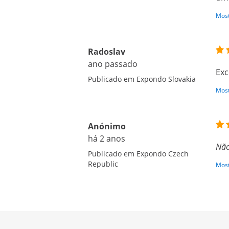
Most
Radoslav
ano passado
Exc
Publicado em Expondo Slovakia
Most
Anónimo
há 2 anos
Não
Publicado em Expondo Czech
Republic
Most