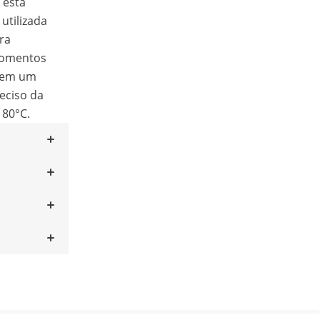
 está
utilizada
ra
momentos
 tem um
eciso da
180°C.