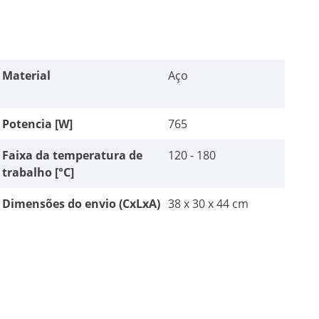
Material
Aço
Potencia [W]
765
Faixa da temperatura de
120 - 180
trabalho [°C]
Dimensões do envio (CxLxA)
38 x 30 x 44 cm