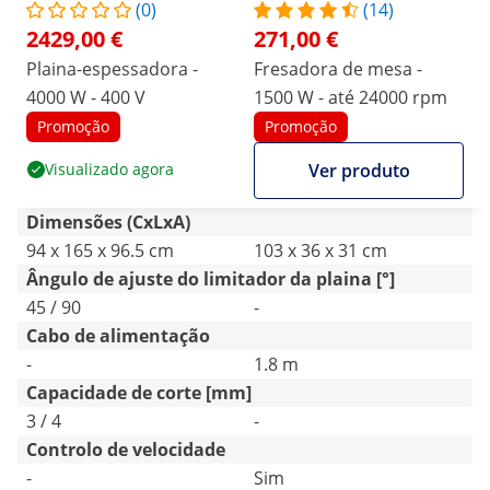
(0)
(14)
2429,00 €
271,00 €
Plaina-espessadora -
Fresadora de mesa -
4000 W - 400 V
1500 W - até 24000 rpm
Promoção
Promoção
Visualizado agora
Ver produto
Dimensões (CxLxA)
94 x 165 x 96.5 cm
103 x 36 x 31 cm
Ângulo de ajuste do limitador da plaina [°]
45 / 90
-
Cabo de alimentação
-
1.8 m
Capacidade de corte [mm]
3 / 4
-
Controlo de velocidade
-
Sim