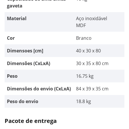
gaveta
Material
Aço inoxidável
MDF
Cor
Branco
Dimensoes [cm]
40 x 30 x 80
Dimensões (CxLxA)
30 x 35 x 80 cm
Peso
16.75 kg
Dimensões do envio (CxLxA)
84 x 39 x 35 cm
Peso do envio
18.8 kg
Pacote de entrega