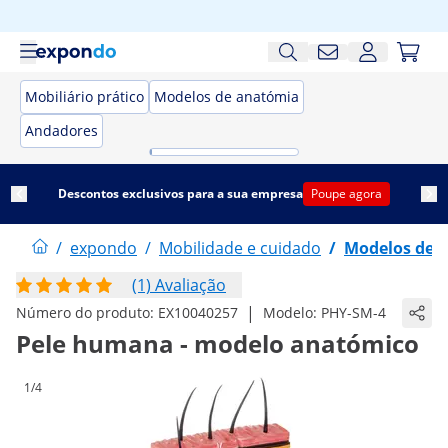
Mobiliário prático
Modelos de anatómia
Andadores
Descontos exclusivos para a sua empresa
Poupe agora
/
expondo
/
Mobilidade e cuidado
/
Modelos de 
(1) Avaliação
|
Número do produto:
EX10040257
Modelo:
PHY-SM-4
Pele humana - modelo anatómico
1/4