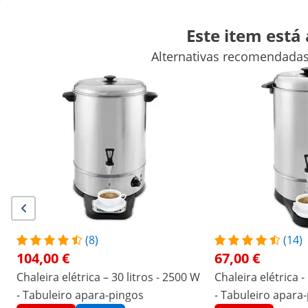
Este item está
Alternativas recomendadas
Artigos para venda ambulante
Aparelhos para cozinhar
Mobi
Equipamentos de refrigeração para restauração
Equipamento
Descontos exclusivos para a sua empresa
Poupe agora
/
expondo
/
Equipamentos para restauração
/
Eq
(3) Avaliações
Número do produto:
Modelo:
RC-
|
EX10012456
WBDW14A
Chaleira para água quente - 13.5 l -
(8)
(14)
104,00 €
67,00 €
2500 W - escorredor - prata
Chaleira elétrica – 30 litros - 2500 W
Chaleira elétrica -
- Tabuleiro apara-pingos
- Tabuleiro apara
1/6