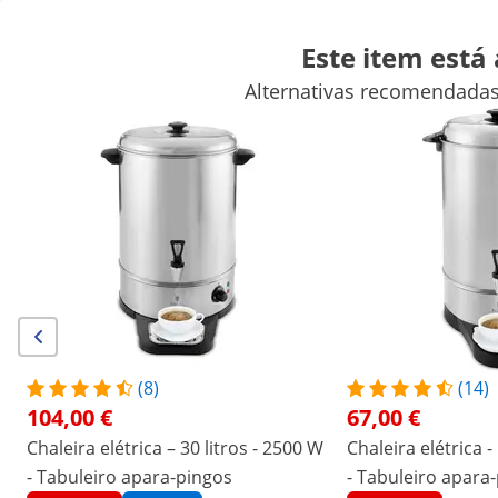
Este item está
Alternativas recomendadas
Artigos para venda ambulante
Aparelhos para cozinhar
Mobi
Equipamentos de refrigeração para restauração
Equipamento
Descontos exclusivos para a sua empresa
Poupe agora
/
expondo
/
Equipamentos para restauração
/
Eq
(2) Avaliações
Número do produto:
Modelo:
RC-
|
EX10012463
WBDW14CR
Chaleira para água quente - 13.5 l -
(8)
(14)
104,00 €
67,00 €
2500 W - escorredor - vermelho
Chaleira elétrica – 30 litros - 2500 W
Chaleira elétrica -
- Tabuleiro apara-pingos
- Tabuleiro apara
1/6