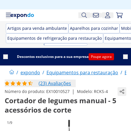
Artigos para venda ambulante
Aparelhos para cozinhar
Mobi
Equipamentos de refrigeração para restauração
Equipamento
Descontos exclusivos para a sua empresa
Poupe agora
/
expondo
/
Equipamentos para restauração
/
El
(23) Avaliações
|
Número do produto:
EX10010527
Modelo:
RCKS-4
Cortador de legumes manual - 5
acessórios de corte
1/9