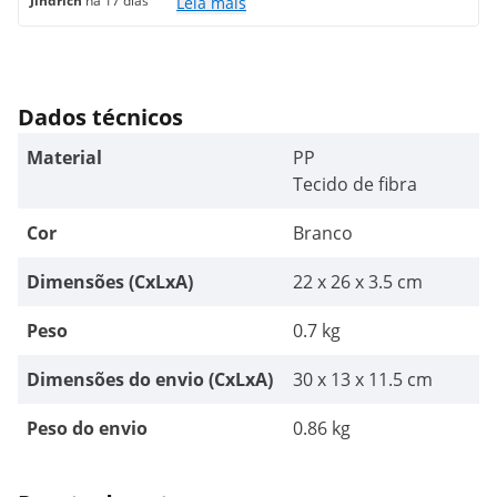
Jindřich
há 17 dias
Leia mais
Dados técnicos
Material
PP
Tecido de fibra
Cor
Branco
Dimensões (CxLxA)
22 x 26 x 3.5 cm
Peso
0.7 kg
Dimensões do envio (CxLxA)
30 x 13 x 11.5 cm
Peso do envio
0.86 kg