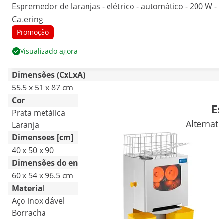
Espremedor de laranjas - elétrico - automático - 200 W - 
Catering
Promoção
Visualizado agora
Dimensões (CxLxA)
55.5 x 51 x 87 cm
Cor
E
Prata metálica
Alterna
Laranja
Dimensoes [cm]
40 x 50 x 90
Dimensões do envio (CxLxA)
60 x 54 x 96.5 cm
Material
Aço inoxidável
Borracha