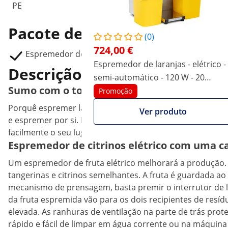
PE
Pacote de entrega
(0)
724,00 €
Espremedor de laranjas RCOS-03
Espremedor de laranjas - elétrico -
Descrição do Produto
semi-automático - 120 W - 20
Sumo com o toque de um botão: espremedor 
laranjas/min - Royal Catering
Promoção
Porquê espremer laranjas uma de cada vez quando pode f
Ver produto
e espremer por si. Basta encher o orifício de entrada c
facilmente o seu lugar mesmo em espaços pequenos num 
Espremedor de citrinos elétrico com uma c
Um espremedor de fruta elétrico melhorará a produção. É
tangerinas e citrinos semelhantes. A fruta é guardada ao
mecanismo de prensagem, basta premir o interrutor de li
da fruta espremida vão para os dois recipientes de resí
elevada. As ranhuras de ventilação na parte de trás pr
rápido e fácil de limpar em água corrente ou na máquina