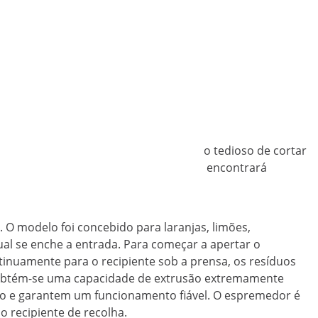
 de laranjas elétrico fará o trabalho tedioso de cortar
pientes de recolha. A unidade compacta encontrará
pre a garantia de sumo fresco!
O modelo foi concebido para laranjas, limões,
ual se enche a entrada. Para começar a apertar o
tinuamente para o recipiente sob a prensa, os resíduos
o, obtém-se uma capacidade de extrusão extremamente
nto e garantem um funcionamento fiável. O espremedor é
o recipiente de recolha.