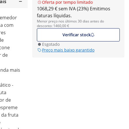
ais
Oferta por tempo limitado
1068,29 € sem IVA (23%)
Emitimos
faturas líquidas.
spremedor
Menor preço nos últimos 30 dias antes do
ona com
desconto: 1460,00 €
res
Verificar stock
de
Esgotado
 cone
Preço mais baixo garantido
r de
inda mais
tico -
uta
or de
e espreme
da fruta
e