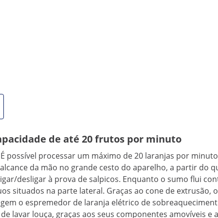
PE
Comparar mais atributos
elétrico de laranjas inteiras
azê-lo mais rapidamente de forma automática? O espremedor
om fruta e depois despejar os resíduos espremidos nos reci
buffet, bar ou mercado. E o melhor de tudo é que tem sem
apacidade de até 20 frutos por minuto
 possível processar um máximo de 20 laranjas por minuto. 
 alcance da mão no grande cesto do aparelho, a partir do q
gar/desligar à prova de salpicos. Enquanto o sumo flui con
duos situados na parte lateral. Graças ao cone de extrusã
otegem o espremedor de laranja elétrico de sobreaquecime
 de lavar louça, graças aos seus componentes amovíveis e a