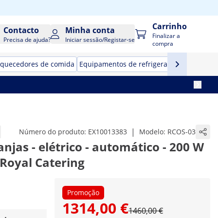
Carrinho
Contacto
Minha conta
Finalizar a
Precisa de ajuda?
Iniciar sessão/Registar-se
compra
quecedores de comida
Equipamentos de refrigeração para resta
|
Número do produto:
EX10013383
Modelo:
RCOS-03
njas - elétrico - automático - 200 W
 Royal Catering
Promoção
1314,00 €
1460,00 €