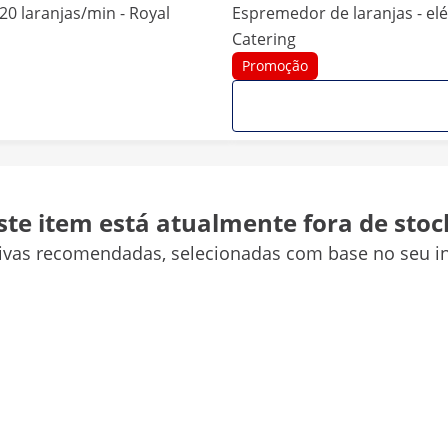
20 laranjas/min - Royal
Espremedor de laranjas - elé
Catering
Promoção
34.5 x 51 x 76.5 cm
ste item está atualmente fora de stoc
Aço brilhante
tivas recomendadas, selecionadas com base no seu in
Laranja
40 x 30 x 77
52.5 x 41 x 82 cm
Aço inoxidável
Borracha