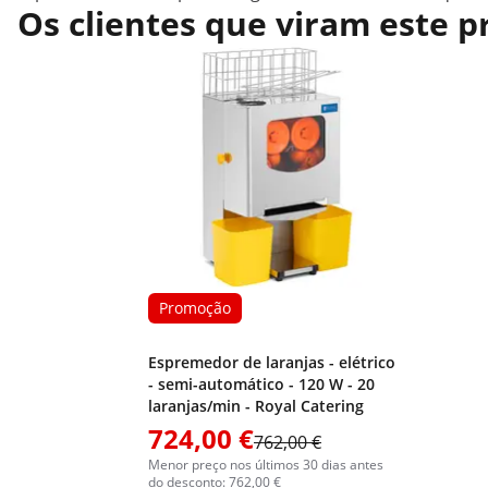
Os clientes que viram este
Promoção
Espremedor de laranjas - elétrico
- semi-automático - 120 W - 20
laranjas/min - Royal Catering
724,00 €
762,00 €
Menor preço nos últimos 30 dias antes
do desconto: 762,00 €