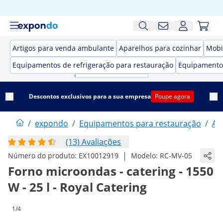
Artigos para venda ambulante
Aparelhos para cozinhar
Mobi
Equipamentos de refrigeração para restauração
Equipamento
Descontos exclusivos para a sua empresa
Poupe agora
/
expondo
/
Equipamentos para restauração
/
Ap
(13) Avaliações
|
Número do produto:
EX10012919
Modelo:
RC-MV-05
Forno microondas - catering - 1550
W - 25 l - Royal Catering
1/4