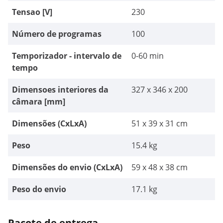
Tensao [V]
230
Número de programas
100
Temporizador - intervalo de
0-60 min
tempo
Dimensoes interiores da
327 x 346 x 200
câmara [mm]
Dimensões (CxLxA)
51 x 39 x 31 cm
Peso
15.4 kg
Dimensões do envio (CxLxA)
59 x 48 x 38 cm
Peso do envio
17.1 kg
Pacote de entrega