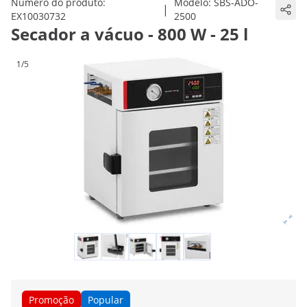
Número do produto:
Modelo:
SBS-ADO-
|
EX10030732
2500
Secador a vácuo - 800 W - 25 l
1/5
Promoção
Popular