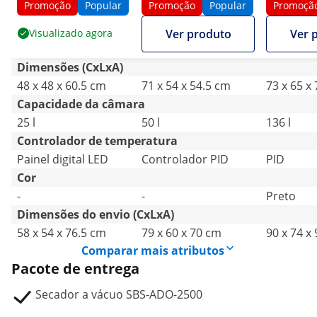
Promoção
Popular
Promoção
Popular
Promoçã
Visualizado agora
Ver produto
Ver 
Dimensões (CxLxA)
48 x 48 x 60.5 cm
71 x 54 x 54.5 cm
73 x 65 x
Capacidade da câmara
25 l
50 l
136 l
Controlador de temperatura
Painel digital LED
Controlador PID
PID
Cor
-
-
Preto
Dimensões do envio (CxLxA)
58 x 54 x 76.5 cm
79 x 60 x 70 cm
90 x 74 x
Comparar mais atributos
Pacote de entrega
Secador a vácuo SBS-ADO-2500