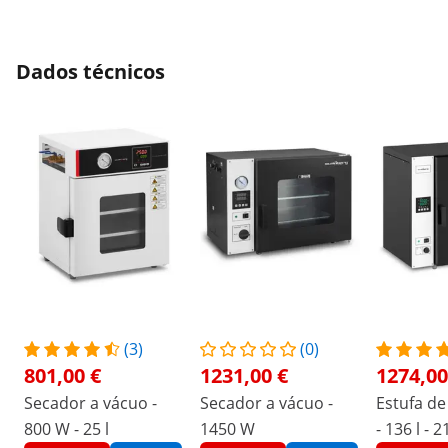
instruções antigas), mas sim crescente.
Uma mudança pode ser possível,
esperamos que isso seja descrito em um
Dados técnicos
novo manual de operação.
(3)
(0)
801,00 €
1231,00 €
1274,00
Secador a vácuo -
Secador a vácuo -
Estufa de
800 W - 25 l
1450 W
- 136 l - 