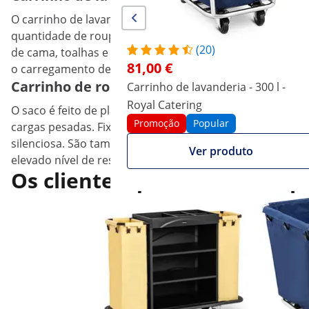
O carrinho de lavandaria ulsonix é ideal para utilizaçã
quantidade de roupa suja. O contentor de 170 litros pe
(20)
de cama, toalhas e outros artigos. O carrinho de hotel i
81,00 €
o carregamento de grandes quantidades de roupa.
Carrinho de roupa robusto para grandes q
Carrinho de lavanderia - 300 l -
Royal Catering
O saco é feito de plástico resistente à rutura e foi con
Promoção
Popular
cargas pesadas. Fixa-se de forma segura e rápida ao quad
silenciosa. São também resistentes à abrasão e não dei
Ver produto
elevado nível de resistência ao choque - não tem de se 
Os clientes que viram este