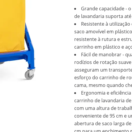
Grande capacidade - o
de lavandaria suporta até 
Resistente à utilização 
saco amovível em plástic
resistente à rutura e estr
carrinho em plástico e aç
Fácil de manobrar - qu
rodízios de rotação suave
asseguram um transport
esforço do carrinho de r
cama, mesmo quando ch
Ergonomia e eficiência
carrinho de lavandaria de
com uma altura de trabal
conveniente de 95 cm e 
abertura de saco larga de
cm para um enchimento 