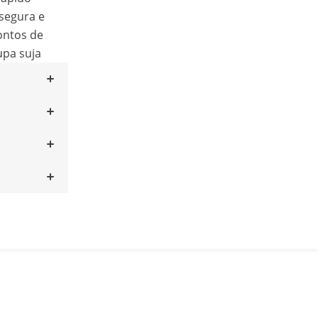
 segura e
ontos de
upa suja