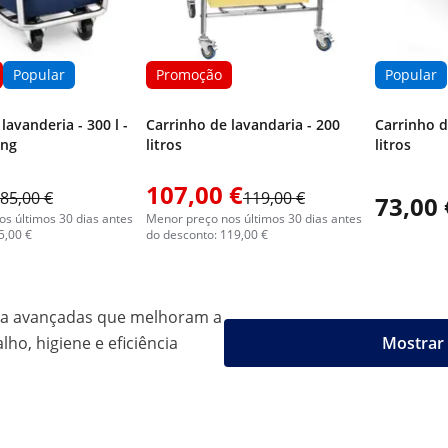
Popular
Promoção
Popular
lavanderia - 300 l -
Carrinho de lavandaria - 200
Carrinho d
ing
litros
litros
107,00 €
85,00 €
119,00 €
73,00 
s últimos 30 dias antes
Menor preço nos últimos 30 dias antes
5,00 €
do desconto: 119,00 €
za avançadas que melhoram a
ho, higiene e eficiência
Mostrar 