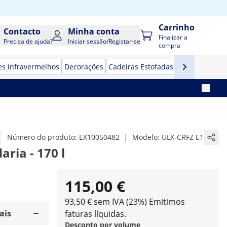
Carrinho
Contacto
Minha conta
Finalizar a
Precisa de ajuda?
Iniciar sessão/Registar-se
compra
s infravermelhos
Decorações
Cadeiras Estofadas
Iluminação sol
|
Número do produto:
EX10050482
Modelo:
ULX-CRFZ E1
ria - 170 l
115,00 €
93,50 € sem IVA (23%)
Emitimos
ais
faturas líquidas.
Desconto por volume