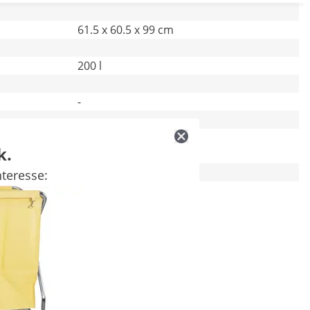
61.5 x 60.5 x 99 cm
200 l
-
Amarelo
k.
teresse:
108 x 64 x 17 cm