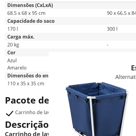
Dimensões (CxLxA)
68.5 x 68 x 95 cm
90 x 66.5 x 
Capacidade do saco
170 l
300 l
Carga máx.
20 kg
-
Cor
Azul
Azul
E
Amarelo
Dimensões do envio (CxLxA)
Alterna
110 x 35 x 35 cm
92 x 9 x 67 
Pacote de entrega
Carrinho de lavandaria ULX-CRFZ E1
Descrição do Produto
Carrinho de lavandaria de grande capacida