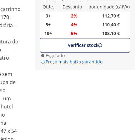
Qtde.
Desconto
por unidade (c/ IVA)
 carrinho
3+
2%
112,70 €
170 l
5+
4%
110,40 €
diária -
o
10+
6%
108,10 €
utura do
Verificar stock
o
Esgotado
atro
Preço mais baixo garantido
e sem
oupa de
eio
 - um
 hotel
ho
uma
 47 x 54
rápido