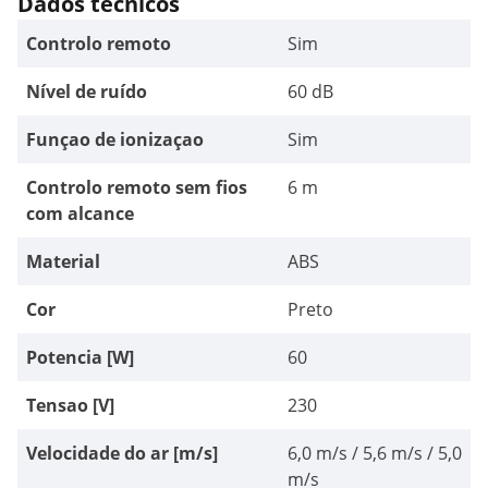
Dados técnicos
Controlo remoto
Sim
Nível de ruído
60 dB
Funçao de ionizaçao
Sim
Controlo remoto sem fios
6 m
com alcance
Material
ABS
Cor
Preto
Potencia [W]
60
Tensao [V]
230
Velocidade do ar [m/s]
6,0 m/s / 5,6 m/s / 5,0
m/s