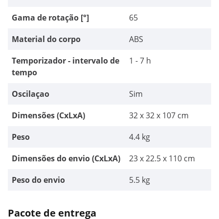
Gama de rotação [°]
65
Material do corpo
ABS
Temporizador - intervalo de
1 - 7 h
tempo
Oscilaçao
Sim
Dimensões (CxLxA)
32 x 32 x 107 cm
Peso
4.4 kg
Dimensões do envio (CxLxA)
23 x 22.5 x 110 cm
Peso do envio
5.5 kg
Pacote de entrega