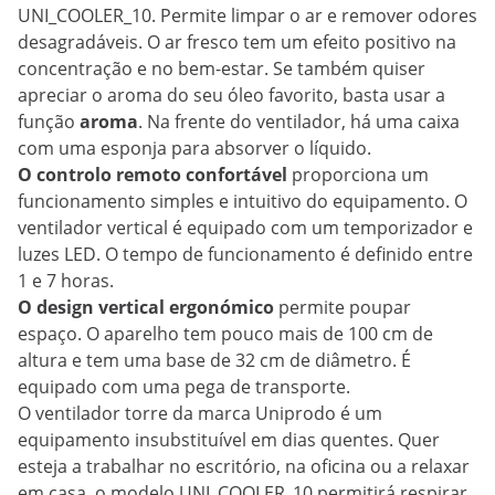
UNI_COOLER_10. Permite limpar o ar e remover odores
desagradáveis. O ar fresco tem um efeito positivo na
concentração e no bem-estar. Se também quiser
apreciar o aroma do seu óleo favorito, basta usar a
função
aroma
. Na frente do ventilador, há uma caixa
com uma esponja para absorver o líquido.
O controlo remoto confortável
proporciona um
funcionamento simples e intuitivo do equipamento. O
ventilador vertical é equipado com um temporizador e
luzes LED. O tempo de funcionamento é definido entre
1 e 7 horas.
O design vertical ergonómico
permite poupar
espaço. O aparelho tem pouco mais de 100 cm de
altura e tem uma base de 32 cm de diâmetro. É
equipado com uma pega de transporte.
O ventilador torre da marca Uniprodo é um
equipamento insubstituível em dias quentes. Quer
esteja a trabalhar no escritório, na oficina ou a relaxar
em casa, o modelo UNI_COOLER_10 permitirá respirar