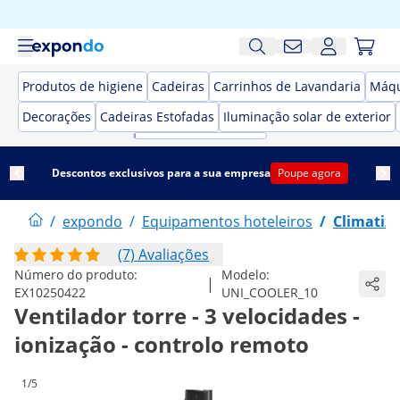
Produtos de higiene
Cadeiras
Carrinhos de Lavandaria
Máqu
Decorações
Cadeiras Estofadas
Iluminação solar de exterior
Descontos exclusivos para a sua empresa
Poupe agora
/
expondo
/
Equipamentos hoteleiros
/
Climatiza
(7) Avaliações
Número do produto:
Modelo:
|
EX10250422
UNI_COOLER_10
Ventilador torre - 3 velocidades -
ionização - controlo remoto
1/5