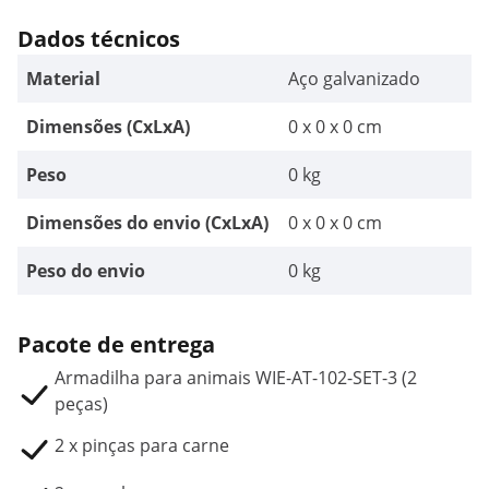
Dados técnicos
Material
Aço galvanizado
Dimensões (CxLxA)
0 x 0 x 0 cm
Peso
0 kg
Dimensões do envio (CxLxA)
0 x 0 x 0 cm
Peso do envio
0 kg
Pacote de entrega
Armadilha para animais WIE-AT-102-SET-3 (2
peças)
2 x pinças para carne