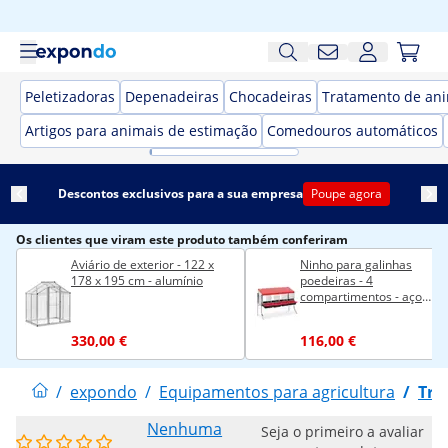
Peletizadoras
Depenadeiras
Chocadeiras
Tratamento de an
Artigos para animais de estimação
Comedouros automáticos
Descontos exclusivos para a sua empresa
Poupe agora
Os clientes que viram este produto também conferiram
Aviário de exterior - 122 x
Ninho para galinhas
178 x 195 cm - alumínio
poedeiras - 4
compartimentos - aço
galvanizado - pernas
330,00 €
116,00 €
/
expondo
/
Equipamentos para agricultura
/
Tra
Nenhuma
Seja o primeiro a avaliar