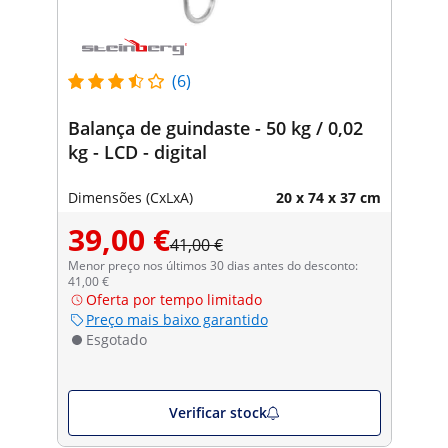
(6)
Balança de guindaste - 50 kg / 0,02
kg - LCD - digital
Dimensões (CxLxA)
20 x 74 x 37 cm
39,00 €
41,00 €
Menor preço nos últimos 30 dias antes do desconto:
41,00 €
Oferta por tempo limitado
Preço mais baixo garantido
Esgotado
Verificar stock