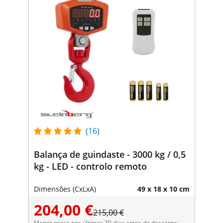
(16)
Balança de guindaste - 3000 kg / 0,5
kg - LED - controlo remoto
Dimensões (CxLxA)
49 x 18 x 10 cm
204,00 €
215,00 €
Menor preço nos últimos 30 dias antes do desconto: