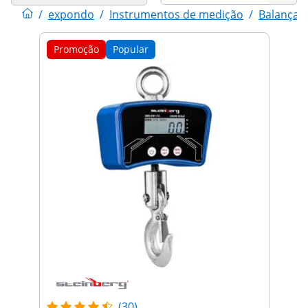
/
expondo
/
Instrumentos de medição
/
Balanças
Promoção
Popular
(30)