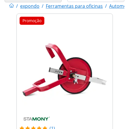
/
expondo
/
Ferramentas para oficinas
/
Automob
Promoção
(1)