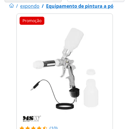
/
expondo
/
Equipamento de pintura a pó
Promoção
(10)