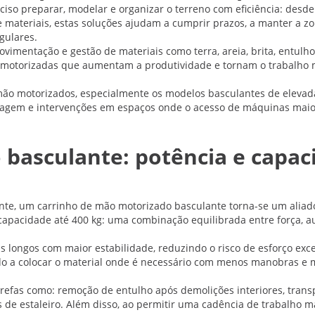
so preparar, modelar e organizar o terreno com eficiência: desd
de materiais, estas soluções ajudam a cumprir prazos, a manter a 
gulares.
vimentação e gestão de materiais como terra, areia, brita, entul
ões motorizadas que aumentam a produtividade e tornam o trabalho
mão motorizados, especialmente os modelos basculantes de elevad
agem e intervenções em espaços onde o acesso de máquinas maiores
basculante: potência e capac
te, um carrinho de mão motorizado basculante torna-se um aliado
apacidade até 400 kg: uma combinação equilibrada entre força, au
ais longos com maior estabilidade, reduzindo o risco de esforço ex
ndo a colocar o material onde é necessário com menos manobras e m
arefas como: remoção de entulho após demolições interiores, transp
 de estaleiro. Além disso, ao permitir uma cadência de trabalho ma