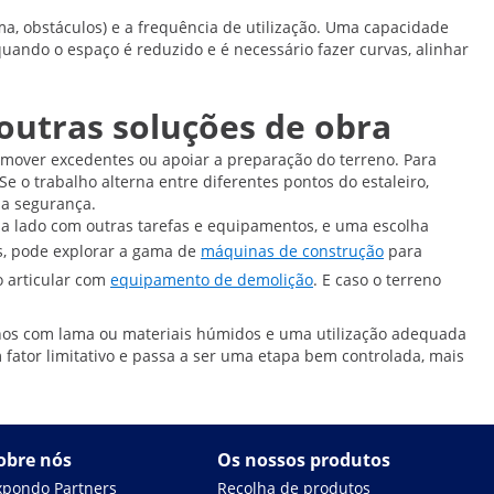
ama, obstáculos) e a frequência de utilização. Uma capacidade
uando o espaço é reduzido e é necessário fazer curvas, alinhar
outras soluções de obra
remover excedentes ou apoiar a preparação do terreno. Para
 o trabalho alterna entre diferentes pontos do estaleiro,
 a segurança.
a lado com outras tarefas e equipamentos, e uma escolha
s, pode explorar a gama de
máquinas de construção
para
o articular com
equipamento de demolição
. E caso o terreno
alhos com lama ou materiais húmidos e uma utilização adequada
ator limitativo e passa a ser uma etapa bem controlada, mais
obre nós
Os nossos produtos
xpondo Partners
Recolha de produtos