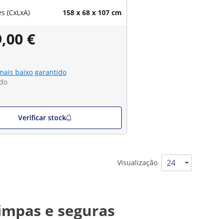
s (CxLxA)
158 x 68 x 107 cm
,00 €
mais baixo garantido
do
Verificar stock
Visualização
impas e seguras