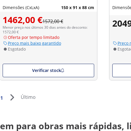
Dimensões (CxLxA)
150 x 91 x 88 cm
Dimensõe
1462,00 €
2049
1572,00 €
Menor preço nos últimos 30 dias antes do desconto:
1572,00 €
Oferta por tempo limitado
Preço mais baixo garantido
Preço 
Esgotado
Esgota
Verificar stock
Último
1
m para obras mais rápidas, l