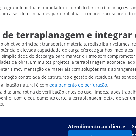
rga (granulometria e humidade), o perfil do terreno (inclinações, l
uam a ser determinantes para trabalhar com precisão, sobretudo q
de terraplanagem e integrar 
 objetivo principal: transportar materiais, redistribuir volumes, 
tência e elevada capacidade de carga oferece ganhos imediatos. Se
o a simplicidade de descarga para manter o ritmo sem comprometer
ades da obra. Em muitos projetos, a terraplanagem acontece lado 
entar a movimentação de materiais com soluções mais abrangente
remoção controlada de estruturas e gestão de resíduos, faz sentid
 a ligação natural é com
equipamento de perfuração
.
a dia: uma rotina de verificação antes do uso, limpeza após trab
nho. Com o equipamento certo, a terraplanagem deixa de ser um f
s.
Atendimento ao cliente
S
e