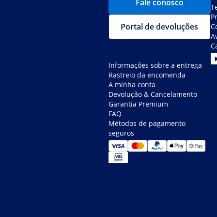
Fale conosco
T
P
Portal de devoluções
C
Av
C
Informações sobre a entrega
Rastreio da encomenda
A minha conta
Devolução & Cancelamento
Garantia Premium
FAQ
Métodos de pagamento
seguros