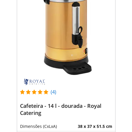
(4)
Cafeteira - 14 l - dourada - Royal
Catering
Dimensões (CxLxA)
38 x 37 x 51.5 cm