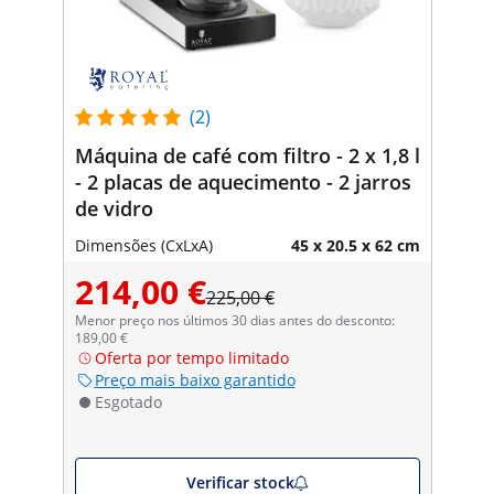
(2)
Máquina de café com filtro - 2 x 1,8 l
- 2 placas de aquecimento - 2 jarros
de vidro
Dimensões (CxLxA)
45 x 20.5 x 62 cm
214,00 €
225,00 €
Menor preço nos últimos 30 dias antes do desconto:
189,00 €
Oferta por tempo limitado
Preço mais baixo garantido
Esgotado
Verificar stock