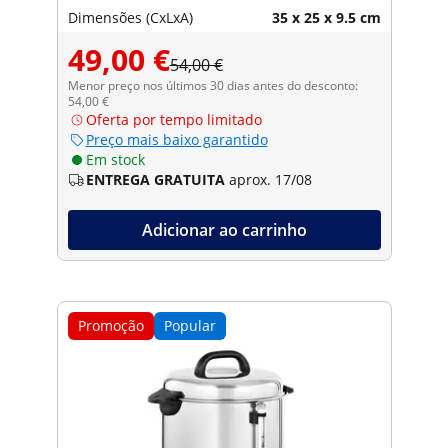
Dimensões (CxLxA)
35 x 25 x 9.5 cm
49,00 €
54,00 €
Menor preço nos últimos 30 dias antes do desconto:
54,00 €
Oferta por tempo limitado
Preço mais baixo garantido
Em stock
ENTREGA GRATUITA
aprox. 17/08
Adicionar ao carrinho
Promoção
Popular