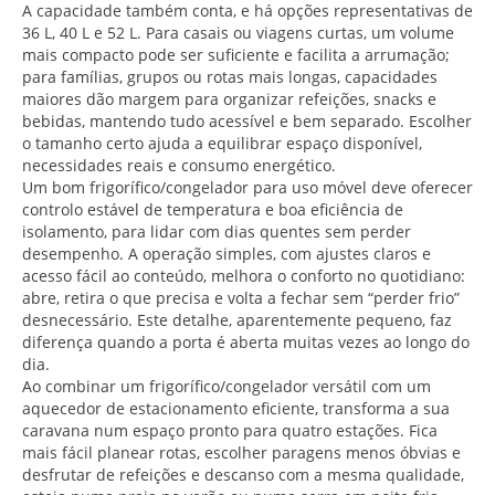
A capacidade também conta, e há opções representativas de
36 L, 40 L e 52 L. Para casais ou viagens curtas, um volume
mais compacto pode ser suficiente e facilita a arrumação;
para famílias, grupos ou rotas mais longas, capacidades
maiores dão margem para organizar refeições, snacks e
bebidas, mantendo tudo acessível e bem separado. Escolher
o tamanho certo ajuda a equilibrar espaço disponível,
necessidades reais e consumo energético.
Um bom frigorífico/congelador para uso móvel deve oferecer
controlo estável de temperatura e boa eficiência de
isolamento, para lidar com dias quentes sem perder
desempenho. A operação simples, com ajustes claros e
acesso fácil ao conteúdo, melhora o conforto no quotidiano:
abre, retira o que precisa e volta a fechar sem “perder frio”
desnecessário. Este detalhe, aparentemente pequeno, faz
diferença quando a porta é aberta muitas vezes ao longo do
dia.
Ao combinar um frigorífico/congelador versátil com um
aquecedor de estacionamento eficiente, transforma a sua
caravana num espaço pronto para quatro estações. Fica
mais fácil planear rotas, escolher paragens menos óbvias e
desfrutar de refeições e descanso com a mesma qualidade,