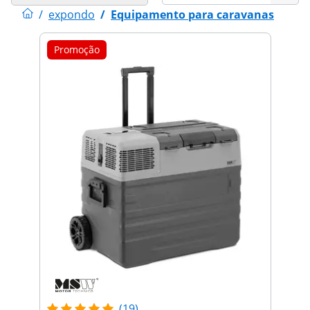
/
expondo
/
Equipamento para caravanas
Promoção
(19)