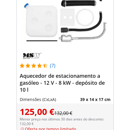
(7)
Aquecedor de estacionamento a
gasóleo - 12 V - 8 kW - depósito de
10 l
Dimensões (CxLxA)
39 x 14 x 17 cm
125,00 €
132,00 €
Menor preço nos últimos 30 dias antes do desconto:
132,00 €
Oferta por tempo limitado