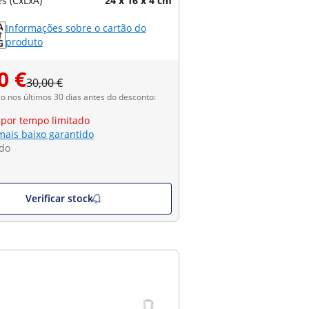
s (CxLxA)
24 x 16 x 4 cm
Informações sobre o cartão do
produto
0 €
30,00 €
 nos últimos 30 dias antes do desconto:
 por tempo limitado
mais baixo garantido
do
Verificar stock