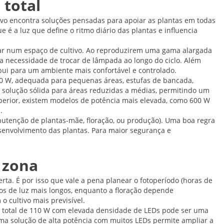
 total
tivo encontra soluções pensadas para apoiar as plantas em todas
 é a luz que define o ritmo diário das plantas e influencia
grar num espaço de cultivo. Ao reproduzirem uma gama alargada
a necessidade de trocar de lâmpada ao longo do ciclo. Além
ribui para um ambiente mais confortável e controlado.
50 W, adequada para pequenas áreas, estufas de bancada,
 solução sólida para áreas reduzidas a médias, permitindo um
erior, existem modelos de potência mais elevada, como 600 W
.
anutenção de plantas-mãe, floração, ou produção). Uma boa regra
esenvolvimento das plantas. Para maior segurança e
r zona
rta. É por isso que vale a pena planear o fotoperíodo (horas de
dos de luz mais longos, enquanto a floração depende
 cultivo mais previsível.
ro total de 110 W com elevada densidade de LEDs pode ser uma
ma solução de alta potência com muitos LEDs permite ampliar a