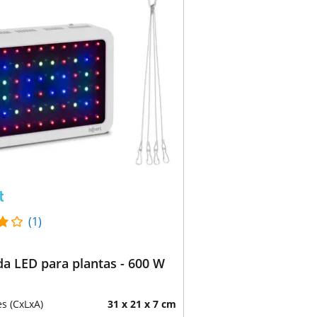
(1)
a LED para plantas - 600 W
s (CxLxA)
31 x 21 x 7 cm