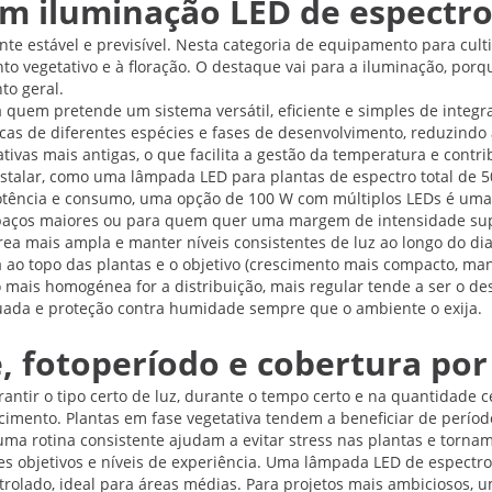
m iluminação LED de espectro
te estável e previsível. Nesta categoria de equipamento para cul
 vegetativo e à floração. O destaque vai para a iluminação, porque
to geral.
a quem pretende um sistema versátil, eficiente e simples de inte
as de diferentes espécies e fases de desenvolvimento, reduzindo 
ativas mais antigas, o que facilita a gestão da temperatura e cont
nstalar, como uma lâmpada LED para plantas de espectro total de 
potência e consumo, uma opção de 100 W com múltiplos LEDs é uma
espaços maiores ou para quem quer uma margem de intensidade sup
a mais ampla e manter níveis consistentes de luz ao longo do dia
da ao topo das plantas e o objetivo (crescimento mais compacto, m
 mais homogénea for a distribuição, mais regular tende a ser o d
equada e proteção contra humidade sempre que o ambiente o exija.
e, fotoperíodo e cobertura po
tir o tipo certo de luz, durante o tempo certo e na quantidade ce
scimento. Plantas em fase vegetativa tendem a beneficiar de perío
a rotina consistente ajudam a evitar stress nas plantas e tornam o
es objetivos e níveis de experiência. Uma lâmpada LED de espect
olado, ideal para áreas médias. Para projetos mais ambiciosos, u