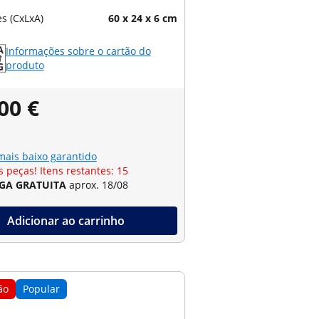
s (CxLxA)
60 x 24 x 6 cm
Informações sobre o cartão do
produto
00 €
mais baixo garantido
s peças! Itens restantes: 15
GA GRATUITA
aprox. 18/08
Adicionar ao carrinho
ão
Popular