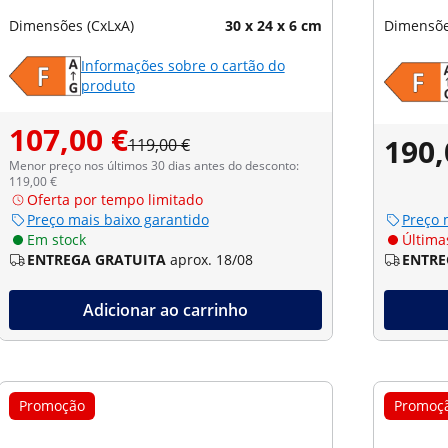
Dimensões (CxLxA)
30 x 24 x 6 cm
Dimensõe
Informações sobre o cartão do
produto
107,00 €
190,
119,00 €
Menor preço nos últimos 30 dias antes do desconto:
119,00 €
Oferta por tempo limitado
Preço mais baixo garantido
Preço 
Em stock
Última
ENTREGA GRATUITA
aprox. 18/08
ENTRE
Adicionar ao carrinho
Promoção
Promoç