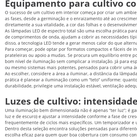
Equipamento para cultivo co
O sucesso de um cultivo em interior começa por criar um ambien
as fases, desde a germinação e o enraizamento até ao crescimento
diretamente a sua vitalidade, a cor das folhas e o desenvolvimen
As lâmpadas LED de espectro total são uma escolha prática par
de comprimentos de onda, ajudam a cobrir as necessidades típic
disso, a tecnologia LED tende a gerar menos calor do que altern
Para começar, pode optar por formatos compactos e fáceis de i
prateleiras ou apoio a mudas. Se procura um equilíbrio entre 
bom nível de iluminação sem complicar a instalação. Já para 
ou mesmo sistemas mais potentes, pensados para cobrir uma áre
Ao escolher, considere a área a iluminar, a distância da lâmpa
prática é planear a iluminação como um “teto” uniforme: quanto
durabilidade, privilegie uma instalação estável, ventilação ad
Luzes de cultivo: intensidad
Uma iluminação bem dimensionada não é apenas “ter luz”; é garan
luz e de escuro) e ajustar a intensidade conforme a fase de cre
frequentemente de ciclos mais específicos. Um temporizador e um
Dentro desta seleção encontra soluções pensadas para diferent
escolha eficaz para quem quer boa cobertura com consumo contr