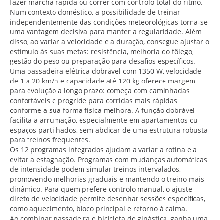
fazer marcha rápida ou correr com controlo total do ritmo.
Num contexto doméstico, a possibilidade de treinar
independentemente das condições meteorológicas torna-se
uma vantagem decisiva para manter a regularidade. Além
disso, ao variar a velocidade e a duração, consegue ajustar o
estímulo às suas metas: resistência, melhoria do fôlego,
gestão do peso ou preparação para desafios específicos.
Uma passadeira elétrica dobrável com 1350 W, velocidade
de 1 a 20 km/h e capacidade até 120 kg oferece margem
para evolução a longo prazo: começa com caminhadas
confortáveis e progride para corridas mais rápidas
conforme a sua forma física melhora. A função dobrável
facilita a arrumação, especialmente em apartamentos ou
espaços partilhados, sem abdicar de uma estrutura robusta
para treinos frequentes.
Os 12 programas integrados ajudam a variar a rotina e a
evitar a estagnação. Programas com mudanças automáticas
de intensidade podem simular treinos intervalados,
promovendo melhorias graduais e mantendo o treino mais
dinâmico. Para quem prefere controlo manual, o ajuste
direto de velocidade permite desenhar sessões específicas,
como aquecimento, bloco principal e retorno à calma.
Ao combinar passadeira e bicicleta de ginástica, ganha uma