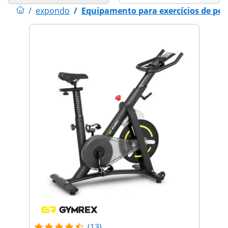
/
expondo
/
Equipamento para exercícios de per
(13)