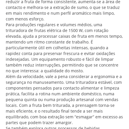
reduzir a fruta de forma consistente, aumenta-se a área de
contacto e melhora-se a extração de sumo, o que se traduz
em mais rendimento e num perfil aromático mais limpo,
com menos esforço.
Para produções regulares e volumes médios, uma
trituradora de frutas elétrica de 1500 W, com rotação
elevada, ajuda a processar caixas de fruta em menos tempo,
mantendo um ritmo constante de trabalho. É
particularmente útil em colheitas intensas, quando a
rapidez conta para preservar frescura e evitar oxidações
indesejadas. Um equipamento robusto e fácil de limpar
também reduz interrupções, permitindo que se concentre
no que interessa: a qualidade do mosto.
Além da velocidade, vale a pena considerar a ergonomia e a
segurança no manuseamento. Uma trituradora estável, com
componentes pensados para contacto alimentar e limpeza
prática, facilita a rotina num ambiente doméstico, numa
pequena quinta ou numa produção artesanal com vendas
locais. Com a fruta bem triturada, a prensagem torna-se
mais eficiente, e o resultado final tende a ser mais
equilibrado, com boa extração sem “esmagar” em excesso as
partes que podem trazer amargor.
Se também explora outros processos de bebidas