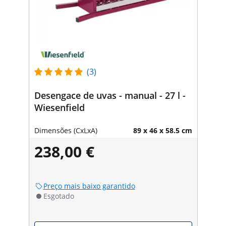
(3)
Desengace de uvas - manual - 27 l -
Wiesenfield
Dimensões (CxLxA)
89 x 46 x 58.5 cm
238,00 €
Preço mais baixo garantido
Esgotado