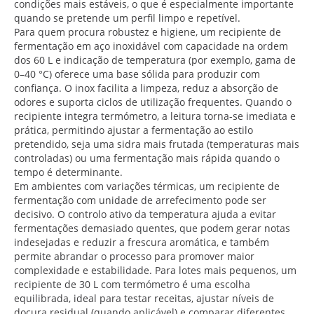
condições mais estáveis, o que é especialmente importante
quando se pretende um perfil limpo e repetível.
Para quem procura robustez e higiene, um recipiente de
fermentação em aço inoxidável com capacidade na ordem
dos 60 L e indicação de temperatura (por exemplo, gama de
0–40 °C) oferece uma base sólida para produzir com
confiança. O inox facilita a limpeza, reduz a absorção de
odores e suporta ciclos de utilização frequentes. Quando o
recipiente integra termómetro, a leitura torna-se imediata e
prática, permitindo ajustar a fermentação ao estilo
pretendido, seja uma sidra mais frutada (temperaturas mais
controladas) ou uma fermentação mais rápida quando o
tempo é determinante.
Em ambientes com variações térmicas, um recipiente de
fermentação com unidade de arrefecimento pode ser
decisivo. O controlo ativo da temperatura ajuda a evitar
fermentações demasiado quentes, que podem gerar notas
indesejadas e reduzir a frescura aromática, e também
permite abrandar o processo para promover maior
complexidade e estabilidade. Para lotes mais pequenos, um
recipiente de 30 L com termómetro é uma escolha
equilibrada, ideal para testar receitas, ajustar níveis de
doçura residual (quando aplicável) e comparar diferentes