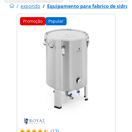
/
expondo
/
Equipamento para fabrico de sidra
Promoção
Popular
(17)