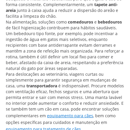
forma consistente. Complementarmente, um
tapete anti-
areia
junto à caixa ajuda a reduzir a dispersão do areão e
facilita a limpeza do chão.
Na alimentação, soluções como
comedouros
e
bebedouros
de fácil higienização contribuem para hábitos saudáveis.
Um bebedouro tipo fonte, por exemplo, pode incentivar a
ingestão de água em gatos mais seletivos, enquanto
recipientes com base antiderrapante evitam derrames e
mantêm a zona de refeição mais organizada. Para reforçar a
rotina, também é útil definir um local fixo para comer e
beber, afastado da caixa de areia, respeitando a preferência
natural do gato por áreas separadas.
Para deslocações ao veterinário, viagens curtas ou
simplesmente para garantir segurança em mudanças de
casa, uma
transportadora
é indispensável. Procure modelos
com ventilação eficaz, fechos seguros e uma abertura que
permita entrar e sair com menos stress. Uma manta lavável
no interior pode aumentar o conforto e reduzir ansiedade. E
se também tem um cão em casa, pode encontrar soluções
complementares em
equipamento para cães
, bem como
opções específicas para cuidados e manutenção em
equipamento para tratamento de cães
.