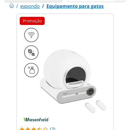
/
expondo
/
Equipamento para gatos
Promoção
(7)