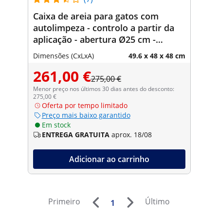
Caixa de areia para gatos com
autolimpeza - controlo a partir da
aplicação - abertura Ø25 cm -
esterilização por plasma
Dimensões (CxLxA)
49.6 x 48 x 48 cm
261,00 €
275,00 €
Menor preço nos últimos 30 dias antes do desconto:
275,00 €
Oferta por tempo limitado
Preço mais baixo garantido
Em stock
ENTREGA GRATUITA
aprox. 18/08
Adicionar ao carrinho
Primeiro
Último
1