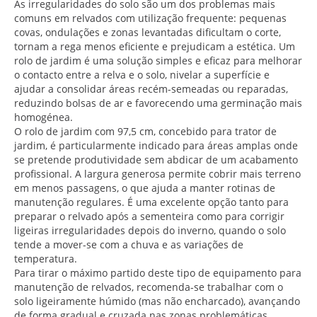
As irregularidades do solo são um dos problemas mais
comuns em relvados com utilização frequente: pequenas
covas, ondulações e zonas levantadas dificultam o corte,
tornam a rega menos eficiente e prejudicam a estética. Um
rolo de jardim é uma solução simples e eficaz para melhorar
o contacto entre a relva e o solo, nivelar a superfície e
ajudar a consolidar áreas recém-semeadas ou reparadas,
reduzindo bolsas de ar e favorecendo uma germinação mais
homogénea.
O rolo de jardim com 97,5 cm, concebido para trator de
jardim, é particularmente indicado para áreas amplas onde
se pretende produtividade sem abdicar de um acabamento
profissional. A largura generosa permite cobrir mais terreno
em menos passagens, o que ajuda a manter rotinas de
manutenção regulares. É uma excelente opção tanto para
preparar o relvado após a sementeira como para corrigir
ligeiras irregularidades depois do inverno, quando o solo
tende a mover-se com a chuva e as variações de
temperatura.
Para tirar o máximo partido deste tipo de equipamento para
manutenção de relvados, recomenda-se trabalhar com o
solo ligeiramente húmido (mas não encharcado), avançando
de forma gradual e cruzada nas zonas problemáticas.