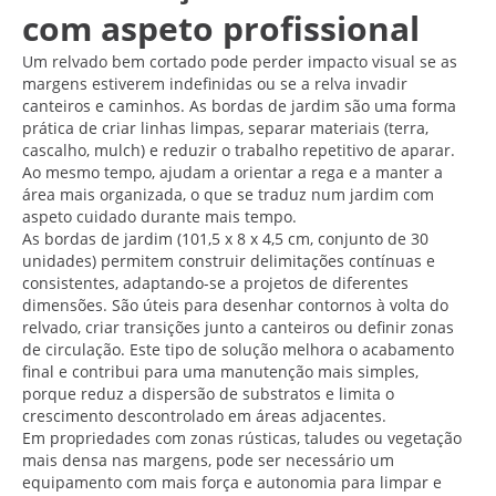
com aspeto profissional
Um relvado bem cortado pode perder impacto visual se as
margens estiverem indefinidas ou se a relva invadir
canteiros e caminhos. As bordas de jardim são uma forma
prática de criar linhas limpas, separar materiais (terra,
cascalho, mulch) e reduzir o trabalho repetitivo de aparar.
Ao mesmo tempo, ajudam a orientar a rega e a manter a
área mais organizada, o que se traduz num jardim com
aspeto cuidado durante mais tempo.
As bordas de jardim (101,5 x 8 x 4,5 cm, conjunto de 30
unidades) permitem construir delimitações contínuas e
consistentes, adaptando-se a projetos de diferentes
dimensões. São úteis para desenhar contornos à volta do
relvado, criar transições junto a canteiros ou definir zonas
de circulação. Este tipo de solução melhora o acabamento
final e contribui para uma manutenção mais simples,
porque reduz a dispersão de substratos e limita o
crescimento descontrolado em áreas adjacentes.
Em propriedades com zonas rústicas, taludes ou vegetação
mais densa nas margens, pode ser necessário um
equipamento com mais força e autonomia para limpar e