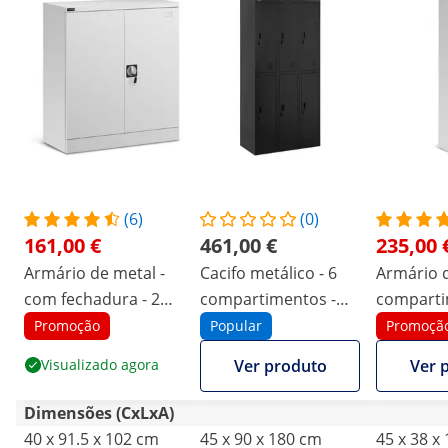
(6)
(0)
161,00 €
461,00 €
235,00 
Armário de metal -
Cacifo metálico - 6
Armário d
com fechadura - 2
compartimentos -
comparti
prateleiras
com fechadura - 200
com fech
Promoção
Popular
Promoçã
kg
Visualizado agora
Ver produto
Ver 
Dimensões (CxLxA)
40 x 91.5 x 102 cm
45 x 90 x 180 cm
45 x 38 x