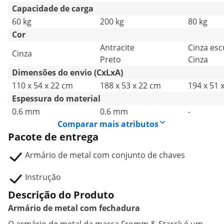
Capacidade de carga
60 kg
200 kg
80 kg
Cor
Antracite
Cinza esc
Cinza
Preto
Cinza
Dimensões do envio (CxLxA)
110 x 54 x 22 cm
188 x 53 x 22 cm
194 x 51 
Espessura do material
0.6 mm
0.6 mm
-
Comparar mais atributos
Pacote de entrega
Armário de metal com conjunto de chaves
Instrução
Descrição do Produto
Armário de metal com fechadura