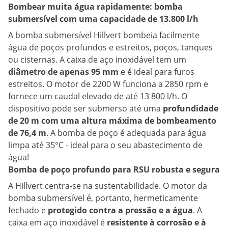
Bombear muita água rapidamente: bomba
submersível com uma capacidade de 13.800 l/h
A bomba submersível Hillvert bombeia facilmente
água de poços profundos e estreitos, poços, tanques
ou cisternas. A caixa de aço inoxidável tem um
diâmetro de apenas 95 mm
e é ideal para furos
estreitos. O motor de 2200 W funciona a 2850 rpm e
fornece um caudal elevado de até 13 800 l/h. O
dispositivo pode ser submerso até uma
profundidade
de 20 m com uma
altura máxima de bombeamento
de 76,4 m
. A bomba de poço é adequada para água
limpa até 35°C - ideal para o seu abastecimento de
água!
Bomba de poço profundo para RSU robusta e segura
A Hillvert centra-se na sustentabilidade. O motor da
bomba submersível é, portanto, hermeticamente
fechado e
protegido contra a pressão e a água
. A
caixa em aço inoxidável é
resistente à corrosão e à