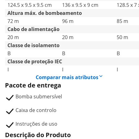
124.5 x 9.5 x 9.5 cm
136 x 9.5 x 9 cm
128.5 x 7
Altura máx. de bombeamento
72 m
96 m
85 m
Cabo de alimentação
20 m
20 m
50 m
Classe de isolamento
B
B
B
Classe de proteção IEC
I
I
I
Comparar mais atributos
Pacote de entrega
Bomba submersível
Caixa de controlo
Instruções de uso
Descrição do Produto