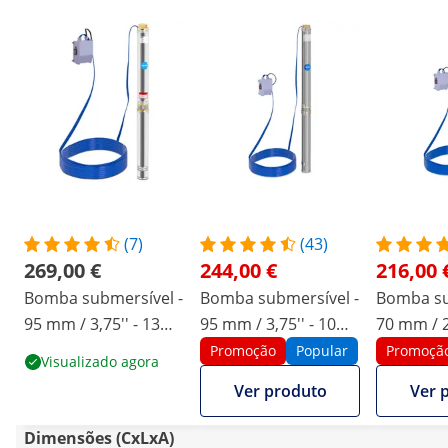
(7)
(43)
269,00 €
244,00 €
216,00 
Bomba submersível -
Bomba submersível -
Bomba su
95 mm / 3,75'' - 13
95 mm / 3,75'' - 10
70 mm / 2
800 l/h - 2200 W -
800 l/h - 2 200 W -
l/h - 750 
Promoção
Popular
Promoçã
Visualizado agora
cabo 20 m / altura de
cabo 20 m / altura de
m / altur
Ver produto
Ver 
elevação 76,4 m - aço
elevação 96 m - aço
elevação 
inoxidável
inoxidável
inoxidáve
Dimensões (CxLxA)