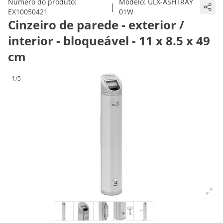
Número do produto:
Modelo:
ULX-ASHTRAY
|
EX10050421
01W
Cinzeiro de parede - exterior /
interior - bloqueável - 11 x 8.5 x 49
cm
1/5