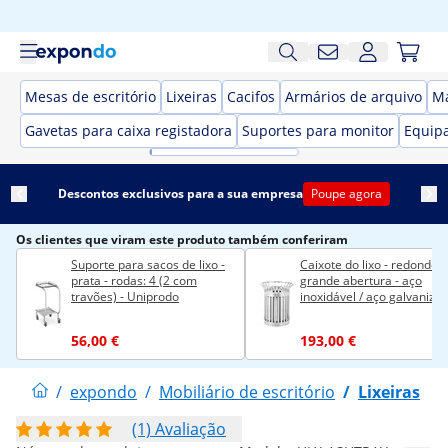
Mesas de escritório
Lixeiras
Cacifos
Armários de arquivo
Ma
Gavetas para caixa registadora
Suportes para monitor
Equipa
Descontos exclusivos para a sua empresa
Poupe agora
Os clientes que viram este produto também conferiram
Suporte para sacos de lixo -
Caixote do lixo - redondo -
prata - rodas: 4 (2 com
grande abertura - aço
travões) - Uniprodo
inoxidável / aço galvanizad
prata
56,00 €
193,00 €
/
expondo
/
Mobiliário de escritório
/
Lixeiras
(1) Avaliação