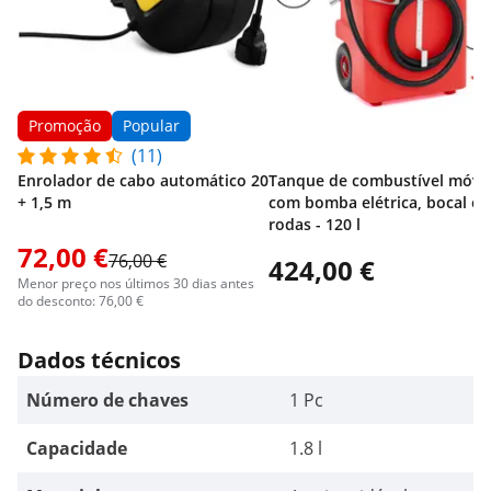
Promoção
Popular
(11)
Enrolador de cabo automático 20
Tanque de combustível móvel
+ 1,5 m
com bomba elétrica, bocal e
rodas - 120 l
72,00 €
76,00 €
424,00 €
Menor preço nos últimos 30 dias antes
do desconto: 76,00 €
Dados técnicos
Número de chaves
1 Pc
Capacidade
1.8 l