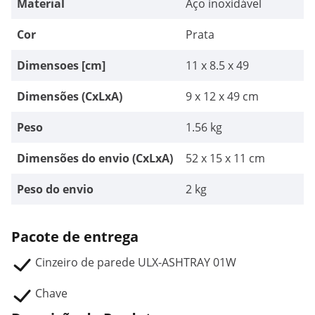
Material
Aço inoxidável
Cor
Prata
Dimensoes [cm]
11 x 8.5 x 49
Dimensões (CxLxA)
9 x 12 x 49 cm
Peso
1.56 kg
Dimensões do envio (CxLxA)
52 x 15 x 11 cm
Peso do envio
2 kg
Pacote de entrega
Cinzeiro de parede ULX-ASHTRAY 01W
Chave