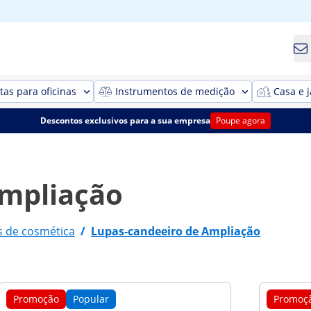
as para oficinas
Instrumentos de medição
Casa e 
Descontos exclusivos para a sua empresa
Poupe agora
Ampliação
s de cosmética
/
Lupas-candeeiro de Ampliação
Promoção
Popular
Promoç