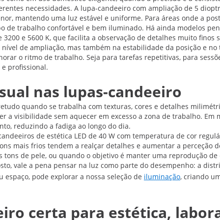
ferentes necessidades. A lupa-candeeiro com ampliação de 5 diop
menor, mantendo uma luz estável e uniforme. Para áreas onde a post
po de trabalho confortável e bem iluminado. Há ainda modelos pe
 3200 e 5600 K, que facilita a observação de detalhes muito finos
 nível de ampliação, mas também na estabilidade da posição e no
orar o ritmo de trabalho. Seja para tarefas repetitivas, para sess
e profissional.
sual nas lupas-candeeiro
bretudo quando se trabalha com texturas, cores e detalhes milimétr
r a visibilidade sem aquecer em excesso a zona de trabalho. Em mu
to, reduzindo a fadiga ao longo do dia.
candeeiros de estética LED de 40 W com temperatura de cor reguláv
s mais frios tendem a realçar detalhes e aumentar a perceção de 
 tons de pele, ou quando o objetivo é manter uma reprodução de co
posto, vale a pena pensar na luz como parte do desempenho: a dist
eu espaço, pode explorar a nossa seleção de
iluminação
, criando u
ro certa para estética, labora