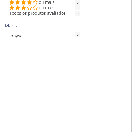
ou mais
5
ou mais
5
Todos os produtos avaliados
5
Marca
5
physa