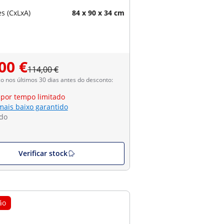
s (CxLxA)
84 x 90 x 34 cm
00 €
114,00 €
 nos últimos 30 dias antes do desconto:
 por tempo limitado
mais baixo garantido
do
Verificar stock
ão