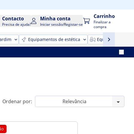
Carrinho
Contacto
Minha conta
Finalizar a
Precisa de ajuda?
Iniciar sessão/Registar-se
compra
jardim
Equipamentos de estética
Equipamentos para
Ordenar por:
ão