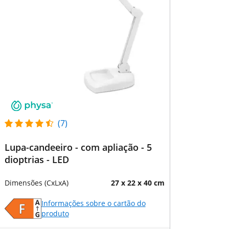
(7)
Lupa-candeeiro - com apliação - 5
dioptrias - LED
Dimensões (CxLxA)
27 x 22 x 40 cm
Informações sobre o cartão do
produto