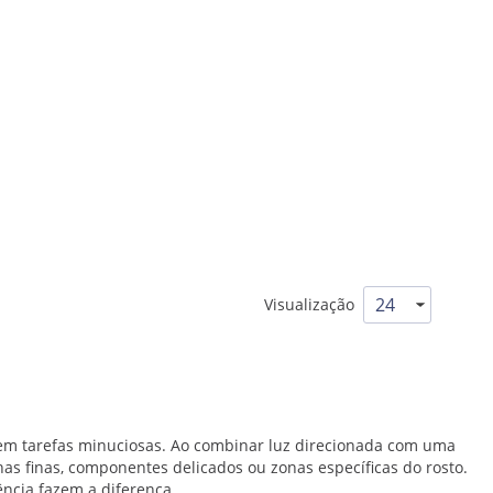
Visualização
r em tarefas minuciosas. Ao combinar luz direcionada com uma
has finas, componentes delicados ou zonas específicas do rosto.
ncia fazem a diferença.