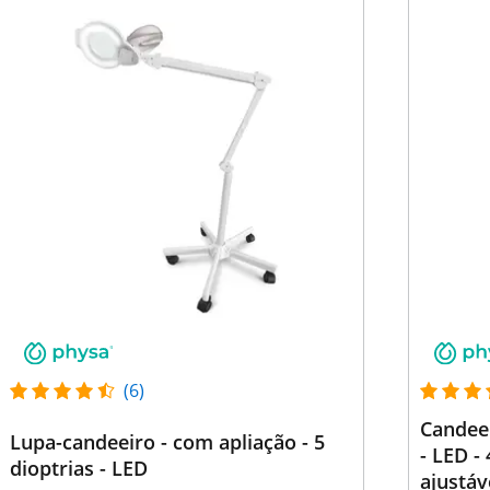
(6)
Candeei
Lupa-candeeiro - com apliação - 5
- LED -
dioptrias - LED
ajustáv