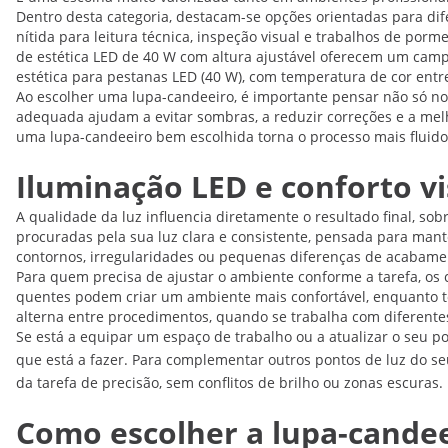
Dentro desta categoria, destacam-se opções orientadas para di
nítida para leitura técnica, inspeção visual e trabalhos de por
de estética LED de 40 W com altura ajustável oferecem um cam
estética para pestanas LED (40 W), com temperatura de cor entre
Ao escolher uma lupa-candeeiro, é importante pensar não só no
adequada ajudam a evitar sombras, a reduzir correções e a melh
uma lupa-candeeiro bem escolhida torna o processo mais fluido 
Iluminação LED e conforto vi
A qualidade da luz influencia diretamente o resultado final, so
procuradas pela sua luz clara e consistente, pensada para mante
contornos, irregularidades ou pequenas diferenças de acabamen
Para quem precisa de ajustar o ambiente conforme a tarefa, os 
quentes podem criar um ambiente mais confortável, enquanto ton
alterna entre procedimentos, quando se trabalha com diferentes
Se está a equipar um espaço de trabalho ou a atualizar o seu 
que está a fazer. Para complementar outros pontos de luz do s
da tarefa de precisão, sem conflitos de brilho ou zonas escuras.
Como escolher a lupa-candeei