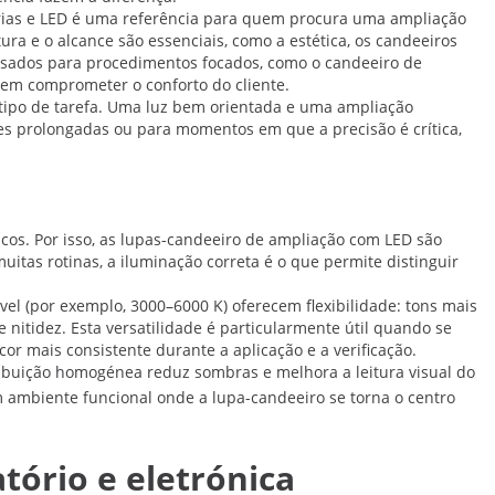
trias e LED é uma referência para quem procura uma ampliação
ura e o alcance são essenciais, como a estética, os candeeiros
nsados para procedimentos focados, como o candeeiro de
 sem comprometer o conforto do cliente.
 tipo de tarefa. Uma luz bem orientada e uma ampliação
ões prolongadas ou para momentos em que a precisão é crítica,
icos. Por isso, as lupas-candeeiro de ampliação com LED são
itas rotinas, a iluminação correta é o que permite distinguir
el (por exemplo, 3000–6000 K) oferecem flexibilidade: tons mais
nitidez. Esta versatilidade é particularmente útil quando se
r mais consistente durante a aplicação e a verificação.
ribuição homogénea reduz sombras e melhora a leitura visual do
m ambiente funcional onde a lupa-candeeiro se torna o centro
tório e eletrónica