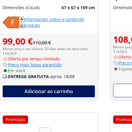
Dimensões (CxLxA)
67 x 67 x 159 cm
Dimensõe
Informações sobre o cartão do
produto
108,
99,00 €
110,00 €
Menor preço
Menor preço nos últimos 30 dias antes do desconto:
114,00 €
110,00 €
Oferta
Oferta por tempo limitado
Preço 
Preço mais baixo garantido
Esgota
Em stock
ENTREGA GRATUITA
aprox. 18/08
Adicionar ao carrinho
Promoção
Promoç