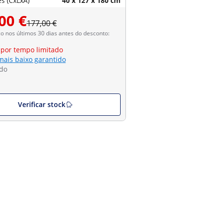
s (CxLxA)
40 x 127 x 180 cm
00 €
177,00 €
 nos últimos 30 dias antes do desconto:
 por tempo limitado
mais baixo garantido
do
Verificar stock