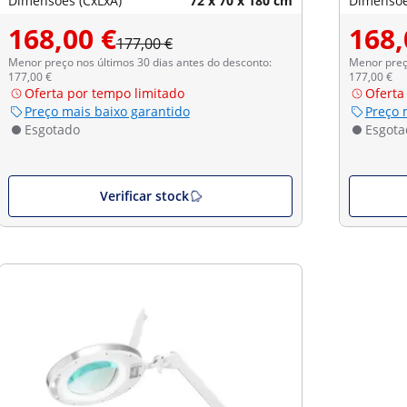
Dimensões (CxLxA)
72 x 70 x 180 cm
Dimensõe
168,00 €
168,
177,00 €
Menor preço nos últimos 30 dias antes do desconto:
Menor preço
177,00 €
177,00 €
Oferta por tempo limitado
Oferta
Preço mais baixo garantido
Preço 
Esgotado
Esgota
Verificar stock