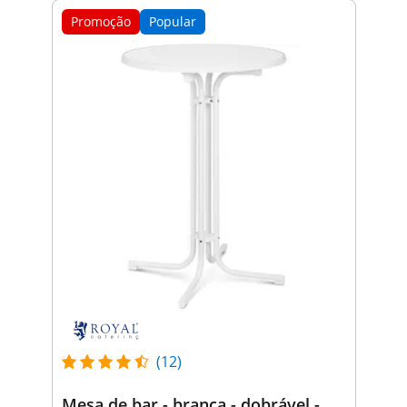
Promoção
Popular
(12)
Mesa de bar - branca - dobrável -