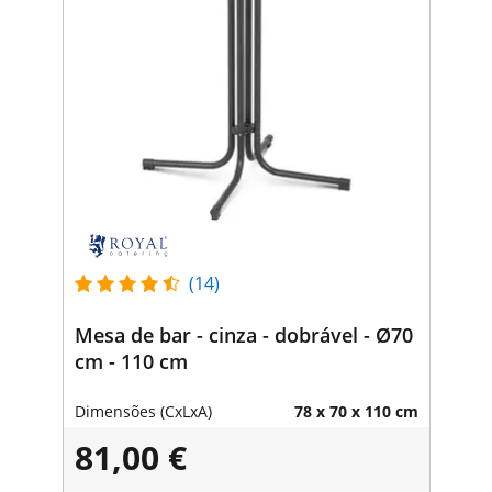
(14)
Mesa de bar - cinza - dobrável - Ø70
cm - 110 cm
Dimensões (CxLxA)
78 x 70 x 110 cm
81,00 €