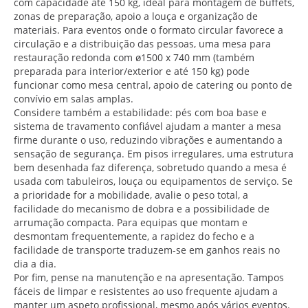
com capacidade até 150 kg, ideal para montagem de buffets,
zonas de preparação, apoio a louça e organização de
materiais. Para eventos onde o formato circular favorece a
circulação e a distribuição das pessoas, uma mesa para
restauração redonda com ø1500 x 740 mm (também
preparada para interior/exterior e até 150 kg) pode
funcionar como mesa central, apoio de catering ou ponto de
convívio em salas amplas.
Considere também a estabilidade: pés com boa base e
sistema de travamento confiável ajudam a manter a mesa
firme durante o uso, reduzindo vibrações e aumentando a
sensação de segurança. Em pisos irregulares, uma estrutura
bem desenhada faz diferença, sobretudo quando a mesa é
usada com tabuleiros, louça ou equipamentos de serviço. Se
a prioridade for a mobilidade, avalie o peso total, a
facilidade do mecanismo de dobra e a possibilidade de
arrumação compacta. Para equipas que montam e
desmontam frequentemente, a rapidez do fecho e a
facilidade de transporte traduzem-se em ganhos reais no
dia a dia.
Por fim, pense na manutenção e na apresentação. Tampos
fáceis de limpar e resistentes ao uso frequente ajudam a
manter um aspeto profissional, mesmo após vários eventos.