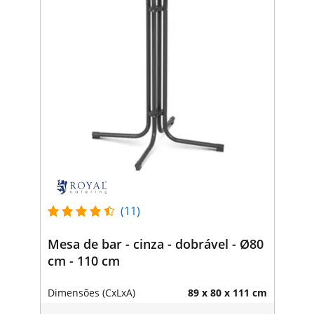
(11)
Mesa de bar - cinza - dobrável - Ø80
cm - 110 cm
Dimensões (CxLxA)
89 x 80 x 111 cm