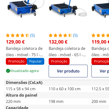
(5)
(5)
129,00 €
132,00 €
119,00 
Bandeja coletora de
Bandeja coletora de
Bandeja c
óleo - móvel - 75 l -
óleo - móvel - 65 l -
óleo - móv
bomba manual
bomba manual
bomba m
Promoção
Popular
Promoção
Promoçã
Visualizado agora
Ver produto
Ver 
Dimensões (CxLxA)
115 x 58 x 94 cm
110 x 60 x 100 cm
112.5 x 5
Altura do painel
220 mm
198 mm
200 mm
Capacidade