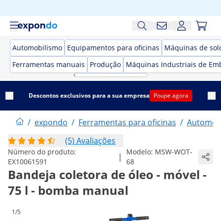
Automobilismo
Equipamentos para oficinas
Máquinas de sol
Ferramentas manuais
Produção
Máquinas Industriais de Em
Descontos exclusivos para a sua empresa
Poupe agora
/
expondo
/
Ferramentas para oficinas
/
Automob
(5) Avaliações
Número do produto:
Modelo:
MSW-WOT-
|
EX10061591
68
Bandeja coletora de óleo - móvel -
75 l - bomba manual
1/5