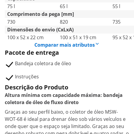
75 l
65 l
55 l
Comprimento da pega [mm]
730
820
735
Dimensões do envio (CxLxA)
100 x 52 x 22 cm
100 x 51 x 19 cm
95 x 52 x
Comparar mais atributos
Pacote de entrega
Bandeja coletora de óleo
Instruções
Descrição do Produto
Altura mínima com capacidade máxima: bandeja
coletora de óleo de fluxo direto
Graças ao seu perfil baixo, o coletor de óleo MSW-
WOT-68 é ideal para drenar óleo sob vários veículos e
onde quer que o espaço seja limitado. Graças ao seu
desenho robusto com pega dobrável e quatro rodas, o