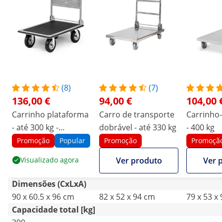
(8)
(7)
136,00 €
94,00 €
104,00 
Carrinho plataforma
Carro de transporte
Carrinho
- até 300 kg -
dobrável - até 330 kg
- 400 kg
dobrável
Promoção
Popular
Promoção
Promoçã
Visualizado agora
Ver produto
Ver 
Dimensões (CxLxA)
90 x 60.5 x 96 cm
82 x 52 x 94 cm
79 x 53 x
Capacidade total [kg]