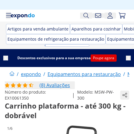
Artigos para venda ambulante
Aparelhos para cozinhar
Mobi
Equipamentos de refrigeração para restauração
Equipamento
Descontos exclusivos para a sua empresa
Poupe agora
/
expondo
/
Equipamentos para restauração
/
Mo
(8) Avaliações
Número do produto:
Modelo:
MSW-PW-
|
EX10061350
300
Carrinho plataforma - até 300 kg -
dobrável
1/6