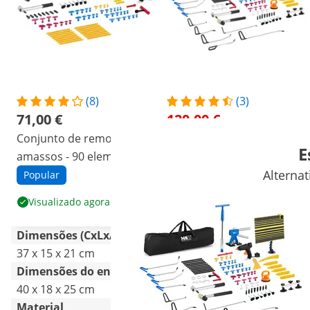
(8)
(3)
71,00 €
120,00 €
Conjunto de remoção de
Kit tira mossas - 85
E
amassos - 90 elementos
elementos
Alterna
Popular
Promoção
Popular
Visualizado agora
Ver produto
Dimensões (CxLxA)
37 x 15 x 21 cm
90 x 27 x 10 cm
Dimensões do envio (CxLxA)
40 x 18 x 25 cm
57 x 30 x 13 cm
Material