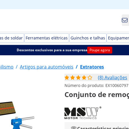
s de soldar
Ferramentas elétricas
Guinchos e talhas
Equipamen
Descontos exclusivos para a sua empresa
Poupe agora
ilismo
/
Artigos para automóveis
/
Extratores
(8) Avaliações
Número do produto:
EX10060797
Conjunto de remoç
Características princip