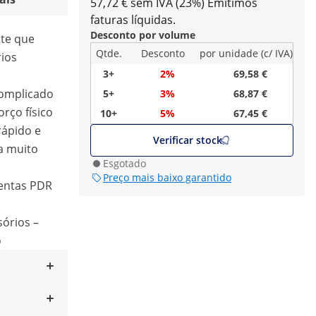
57,72 € sem IVA (23%)
Emitimos
faturas líquidas.
Desconto por volume
ite que
Qtde.
Desconto
por unidade (c/ IVA)
ios
3+
2%
69,58 €
complicado
5+
3%
68,87 €
rço físico
10+
5%
67,45 €
 rápido e
Verificar stock
a muito
Esgotado
Preço mais baixo garantido
entas PDR
órios –
o