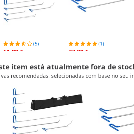
(5)
(1)
61,00 €
37,00 €
Kit tira mossas - 8 barras
Kit tira mossas - 3 barras
ste item está atualmente fora de stoc
Promoção
Promoção
tivas recomendadas, selecionadas com base no seu in
Ver produto
Ver produto
106 x 15 x 15 cm
55 x 15 x 8 cm
108 x 19 x 18 cm
55 x 19 x 9 cm