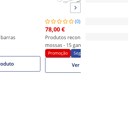
-
-
(0)
78,00 €
-
8 Pc
3 barras
Produtos recondicionados Kit tira
K
-
-
mossas - 15 ganchos + acessórios
i
Promoção
Segunda mão
roduto
Ver produto