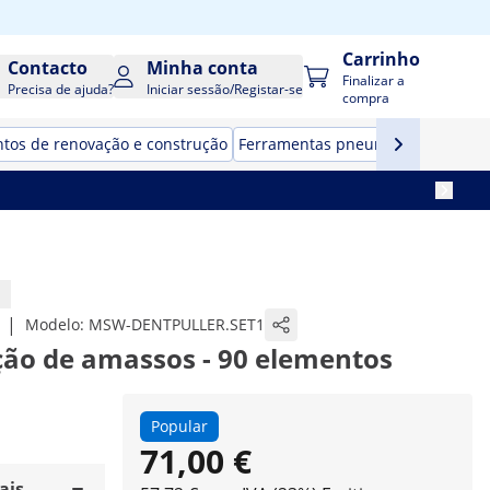
Carrinho
Contacto
Minha conta
Finalizar a
Precisa de ajuda?
Iniciar sessão/Registar-se
compra
tos de renovação e construção
Ferramentas pneumáticas
Estaçõ
|
Modelo:
MSW-DENTPULLER.SET1
ão de amassos - 90 elementos
Popular
71,00 €
ais