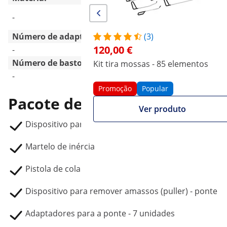
Aço inoxidável
-
Aço carbono
Número de adaptadores
(3)
120,00 €
-
85 Pc
Número de bastoes de cola termofusível
Kit tira mossas - 85 elementos
-
10 Pc
Promoção
Popular
Pacote de entrega
Ver produto
Dispositivo para remover amassos (puller) com alav
Martelo de inércia
Pistola de cola
Dispositivo para remover amassos (puller) - ponte
Adaptadores para a ponte - 7 unidades