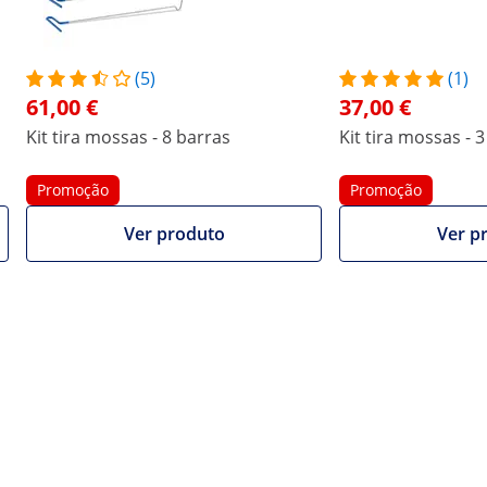
-
-
(5)
(1)
61,00 €
37,00 €
8 Pc
3 Pc
Kit tira mossas - 8 barras
Kit tira mossas - 
-
-
Comparar mais atributos
Promoção
Promoção
Ver produto
Ver p
anca