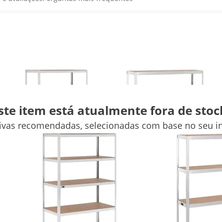
ste item está atualmente fora de stoc
tivas recomendadas, selecionadas com base no seu in
(15)
(19)
77,00 €
76,00 €
Estante para armazém -
Estante para armazém -