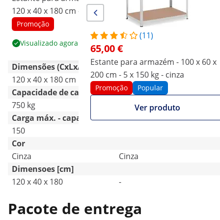
120 x 40 x 180 cm - 5 x 150
100 x 60 x 200 cm - 5 x 150
kg - cinza
kg - cinza
Promoção
Promoção
Popular
(11)
Visualizado agora
Ver produto
65,00 €
Estante para armazém - 100 x 60 x
Dimensões (CxLxA)
200 cm - 5 x 150 kg - cinza
120 x 40 x 180 cm
60 x 100 x 200 cm
Promoção
Popular
Capacidade de carga
750 kg
750 kg
Ver produto
Carga máx. - capacidade de uma prateleira [kg]
150
150
Cor
Cinza
Cinza
Dimensoes [cm]
120 x 40 x 180
-
Pacote de entrega