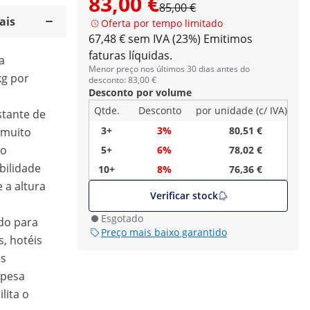
83,00 €
85,00 €
ais
Oferta por tempo limitado
67,48 € sem IVA (23%)
Emitimos
faturas líquidas.
ta
Menor preço nos últimos 30 dias antes do
kg por
desconto: 83,00 €
Desconto por volume
Qtde.
Desconto
por unidade (c/ IVA)
stante de
3+
3%
80,51 €
 muito
to
5+
6%
78,02 €
ibilidade
10+
8%
76,36 €
 a altura
Verificar stock
Esgotado
do para
Preço mais baixo garantido
, hotéis
es
 pesa
lita o