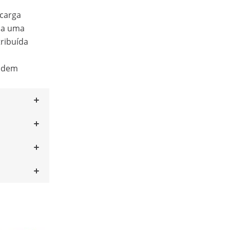
 carga
s a uma
ribuída
u
podem