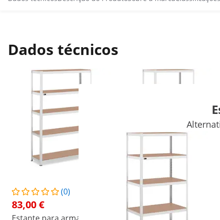
Dados técnicos
E
Alterna
(0)
(11)
83,00 €
65,00 €
Estante para armazém -
Estante para armazém -