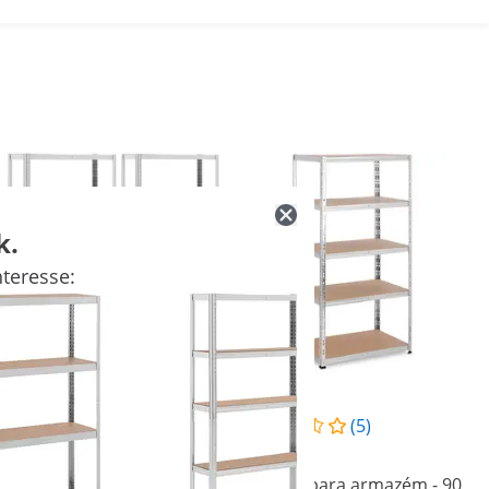
k.
teresse:
(10)
(5)
61,00 €
58,00 €
Estante para armazém - 90
Estante para armazém - 90