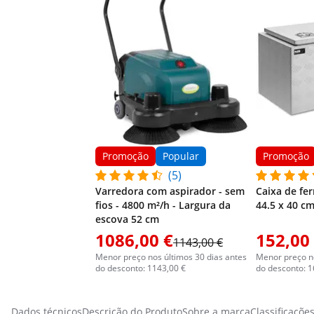
Promoção
Popular
Promoção
(5)
Varredora com aspirador - sem
Caixa de fer
fios - 4800 m²/h - Largura da
44.5 x 40 cm
escova 52 cm
1086,00 €
152,00
1143,00 €
Menor preço nos últimos 30 dias antes
Menor preço no
do desconto: 1143,00 €
do desconto: 1
Dados técnicos
Descrição do Produto
Sobre a marca
Classificaçõe