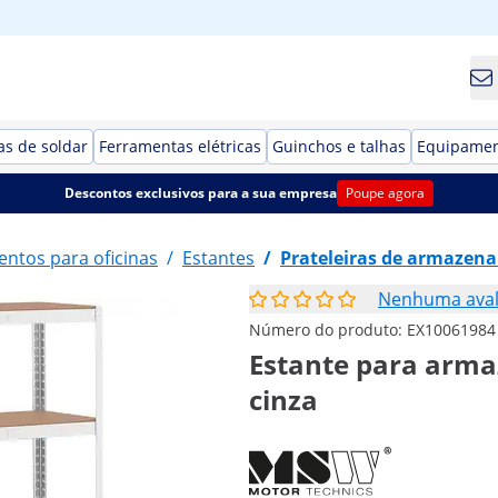
s de soldar
Ferramentas elétricas
Guinchos e talhas
Equipamen
Descontos exclusivos para a sua empresa
Poupe agora
ntos para oficinas
/
Estantes
/
Prateleiras de armazen
Nenhuma aval
Número do produto:
EX10061984
Estante para armaz
cinza