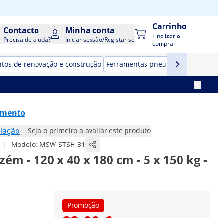
Carrinho
Contacto
Minha conta
Finalizar a
Precisa de ajuda?
Iniciar sessão/Registar-se
compra
tos de renovação e construção
Ferramentas pneumáticas
Estaçõ
amento
iação
Seja o primeiro a avaliar este produto
|
Modelo:
MSW-STSH-31
ém - 120 x 40 x 180 cm - 5 x 150 kg -
Promoção