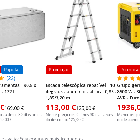
Popular
Promoção
Promoçã
(22)
ramentas - 90.5 x
Escada telescópica rebatível - 10
Grupo gera
 - 172 L
degraus - alumínio - altura: 0,85 -
8500 W - 30
1,85/3,20 m
AVR - Euro
 €
113,00 €
1936,
169,00 €
125,00 €
s últimos 30 dias antes
Menor preço nos últimos 30 dias antes
Menor preço 
69,00 €
do desconto: 125,00 €
do desconto:
s e avaliações
Perguntas mais frequentes