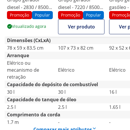
diesel - 2830 / 8500
diesel - 7220 / 8500
gasóleo -
W - 30 l - 230/400 V -
W - 30 l - 230/400 V -
W - 16 l -
Promoção
Popular
Promoção
Popular
Promoçã
móvel - AVR - Euro 5
móvel - AVR - Euro 5
móvel - A
Visualizado agora
Ver produto
Ver 
Dimensões (CxLxA)
78 x 59 x 83.5 cm
107 x 73 x 82 cm
92 x 52 x
Arranque
Elétrico ou
mecanismo de
Elétrico
Elétrico
retração
Capacidade do depósito de combustível
30 l
30 l
16 l
Capacidade do tanque de óleo
2.5 l
2.5 l
1.65 l
Comprimento da corda
1.7 m
-
-
Comparar mais atributos