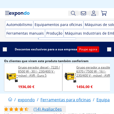
Automobilismo
Equipamentos para oficinas
Máquinas de sol
Ferramentas manuais
Produção
Máquinas Industriais de Em
Descontos exclusivos para a sua empresa
Poupe agora
Os clientes que viram este produto também conferiram
Grupo gerador diesel - 7220 /
Grupo gerador a gasóleo -
8500 W - 30 l - 230/400 V -
6370 / 7500 W - 16 l -
móvel - AVR - Euro 5
230/400 V - móvel - AVR -
Euro 5
1936,00 €
1456,00 €
/
expondo
/
Ferramentas para oficinas
/
Equipame
(14) Avaliações