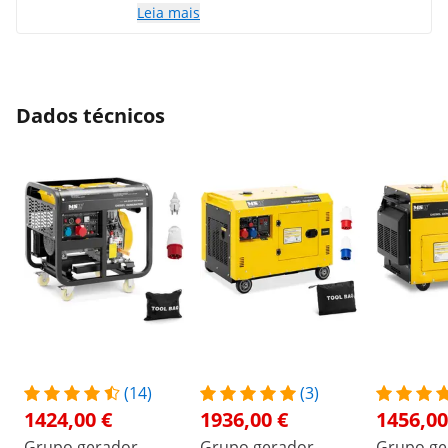
Leia mais
Dados técnicos
(14)
(3)
1424,00 €
1936,00 €
1456,00
Grupo gerador
Grupo gerador
Grupo ge