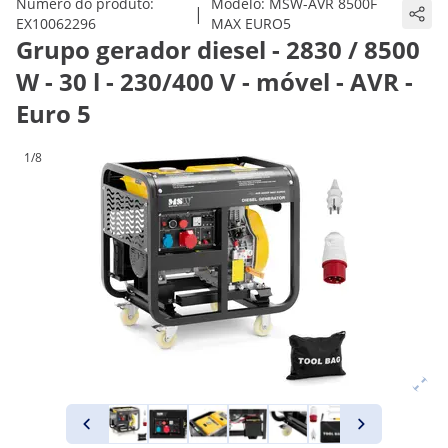
Número do produto:
Modelo:
MSW-AVR 8500F
|
EX10062296
MAX EURO5
Grupo gerador diesel - 2830 / 8500
W - 30 l - 230/400 V - móvel - AVR -
Euro 5
1/8