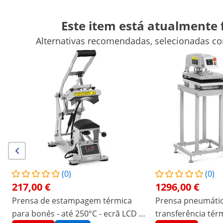
Este item está atualmente 
Alternativas recomendadas, selecionadas co
Automobilismo
Equipamentos para oficinas
Máquinas de sol
Ferramentas manuais
Produção
Máquinas Industriais de Em
Descontos exclusivos para a sua empresa
Poupe agora
Os clientes que viram este produto também conferiram
Cabeça de fecho para
Cabeça de fecho para
engarrafadora - Ø13 mm
engarrafadora - Ø20 mm
27,00 €
25,00 €
(0)
(0)
217,00 €
1296,00 €
/
expondo
/
Ferramentas para oficinas
/
Produçã
Prensa de estampagem térmica
Prensa pneumátic
para bonés - até 250°C - ecrã LCD -
Nenhuma
transferência térm
Seja o primeiro a avaliar