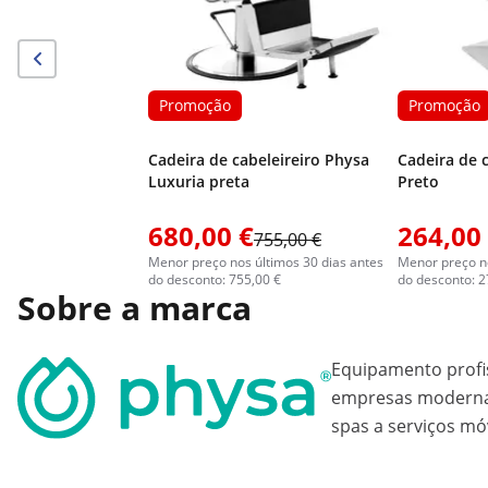
Promoção
Promoção
Cadeira de cabeleireiro Physa
Cadeira de c
Luxuria preta
Preto
680,00 €
264,00
755,00 €
Menor preço nos últimos 30 dias antes
Menor preço no
do desconto: 755,00 €
do desconto: 2
Sobre a marca
Equipamento profi
empresas modernas
spas a serviços mó