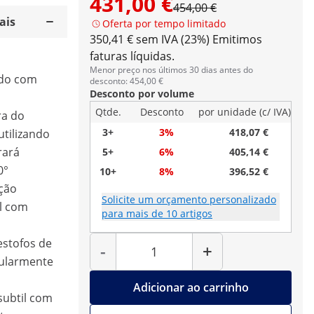
431,00 €
454,00 €
ais
Oferta por tempo limitado
350,41 € sem IVA (23%)
Emitimos
faturas líquidas.
Menor preço nos últimos 30 dias antes do
do com
desconto: 454,00 €
Desconto por volume
Qtde.
Desconto
por unidade (c/ IVA)
ra do
3+
3%
418,07 €
tilizando
rará
5+
6%
405,14 €
0°
10+
8%
396,52 €
ução
Solicite um orçamento personalizado
l com
para mais de 10 artigos
Quantidade
estofos de
-
+
cularmente
Adicionar ao carrinho
subtil com