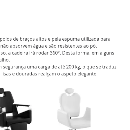
poios de braços altos e pela espuma utilizada para
e não absorvem água e são resistentes ao pó.
so, a cadeira irá rodar 360°. Desta forma, em alguns
alho.
om segurança uma carga de até 200 kg, o que se traduz
 lisas e douradas realçam o aspeto elegante.
Promoç
Cadeira 
apoio par
200 kg - 