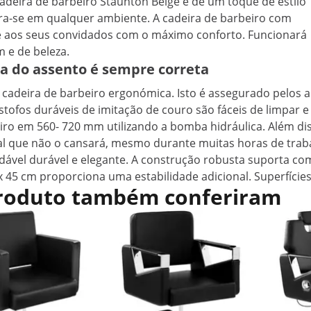
cadeira de barbeiro Staunton Beige e dê um toque de estilo
ra-se em qualquer ambiente. A cadeira de barbeiro com
i e aos seus convidados com o máximo conforto. Funcionará
 e de beleza.
ra do assento é sempre correta
 cadeira de barbeiro ergonómica. Isto é assegurado pelos a
stofos duráveis de imitação de couro são fáceis de limpar 
eiro em 560- 720 mm utilizando a bomba hidráulica. Além dis
al que não o cansará, mesmo durante muitas horas de trab
oxidável durável e elegante. A construção robusta suporta c
 45 cm proporciona uma estabilidade adicional. Superfícies
 produto também conferiram