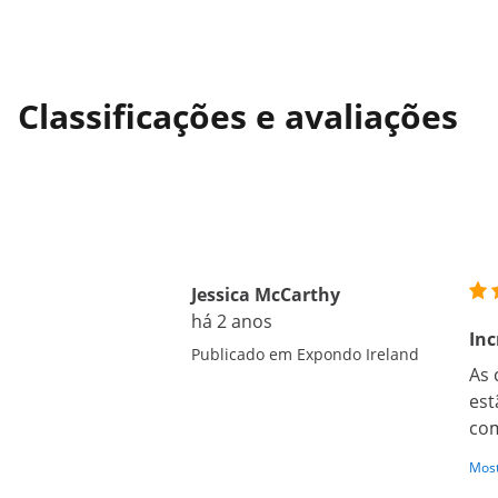
Classificações e avaliações
Jessica McCarthy
há 2 anos
Inc
Publicado em Expondo Ireland
As 
est
co
Most