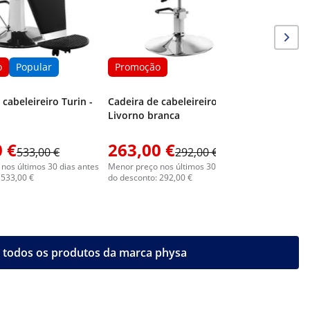
o
Popular
Promoção
 cabeleireiro Turin -
Cadeira de cabeleireiro Physa
Livorno branca
 €
263,00 €
313,0
533,00 €
292,00 €
nos últimos 30 dias antes
Menor preço nos últimos 30 dias antes
Menor preç
 533,00 €
do desconto: 292,00 €
do descont
 todos os produtos da marca physa