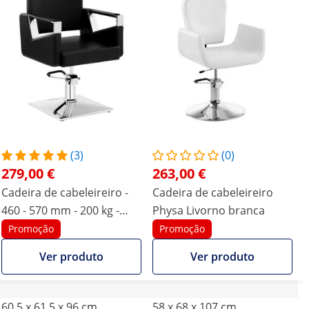
(3)
(0)
279,00 €
263,00 €
Cadeira de cabeleireiro -
Cadeira de cabeleireiro
460 - 570 mm - 200 kg -
Physa Livorno branca
Preto
Promoção
Promoção
Ver produto
Ver produto
60.5 x 61.5 x 96 cm
58 x 68 x 107 cm