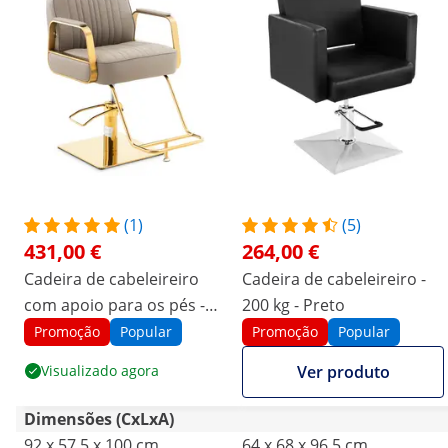
(1)
(5)
431,00 €
264,00 €
Cadeira de cabeleireiro
Cadeira de cabeleireiro -
com apoio para os pés -
200 kg - Preto
560 - 720 mm - 200 kg -
Promoção
Popular
Promoção
Popular
dourado, bege
Visualizado agora
Ver produto
Dimensões (CxLxA)
92 x 57.5 x 100 cm
64 x 68 x 96.5 cm