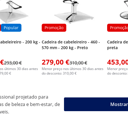
Popular
Promoção
Promoçã
abeleireiro - 200 kg -
Cadeira de cabeleireiro - 460 -
Cadeira de
570 mm - 200 kg - Preto
preta
 €
279,00 €
453,00
293,00 €
310,00 €
s últimos 30 dias antes
Menor preço nos últimos 30 dias antes
Menor preço 
79,00 €
do desconto: 310,00 €
do desconto:
ssional projetado para
 de beleza e bem-estar, de
Mostrar
veis.