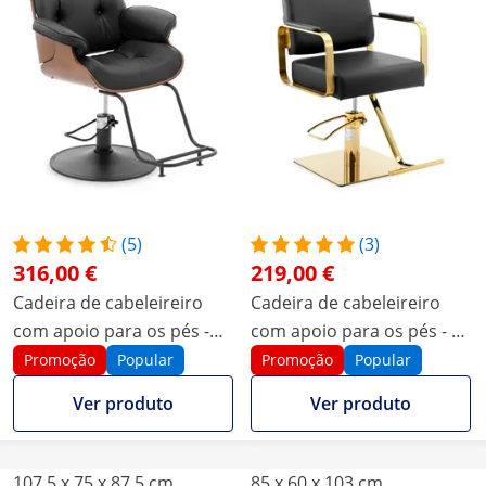
(5)
(3)
316,00 €
219,00 €
Cadeira de cabeleireiro
Cadeira de cabeleireiro
com apoio para os pés -
com apoio para os pés - 50
470-570 mm - 200 kg -
- 66 cm - 200 kg - Preto,
Promoção
Popular
Promoção
Popular
Preto
Dourado
Ver produto
Ver produto
107.5 x 75 x 87.5 cm
85 x 60 x 103 cm