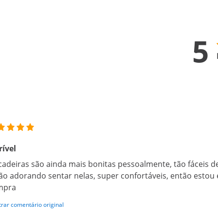
5
rível
cadeiras são ainda mais bonitas pessoalmente, tão fáceis d
ão adorando sentar nelas, super confortáveis, então esto
mpra
rar comentário original