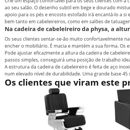
Crie um espaço confortável para os seus clientes com a 
ao seu salão. O desenho subtil em bege e dourado mistu
apoio para os pés e encosto estofado irá encantá-lo a s
bem tanto em cabeleireiros, como em salões de tatuagem
Na cadeira de cabeleireiro da physa, a altu
Os seus clientes sentar-se-ão muito confortavelmente na
encher o mobiliário. É macia e mantém a sua forma. Os e
Pode ajustar eficazmente a altura da cadeira de cabeleir
passos simples, conseguirá uma posição de trabalho ide
A estrutura da cadeira de cabeleireiro é feita de aço in
num elevado nível de durabilidade. Uma grande base 45 x
Os clientes que viram este