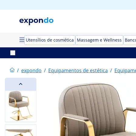
Utensílios de cosmética
Massagem e Wellness
Banco
/
expondo
/
Equipamentos de estética
/
Equipame