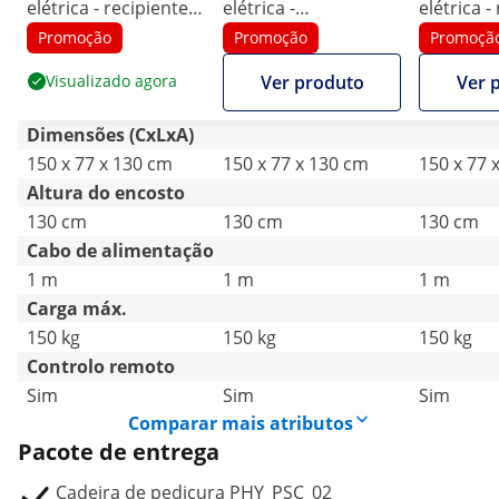
elétrica - recipiente
elétrica -
elétrica -
para pés - função de
reservatório para os
para pés 
Promoção
Promoção
Promoçã
massagem - 105 W -
pés - 105 W - 150 kg -
massagem
Visualizado agora
Ver produto
Ver 
150 kg - preto
branca - função de
150 kg - 
massagem
Dimensões (CxLxA)
150 x 77 x 130 cm
150 x 77 x 130 cm
150 x 77 
Altura do encosto
130 cm
130 cm
130 cm
Cabo de alimentação
1 m
1 m
1 m
Carga máx.
150 kg
150 kg
150 kg
Controlo remoto
Sim
Sim
Sim
Comparar mais atributos
Pacote de entrega
Cadeira de pedicura PHY_PSC_02