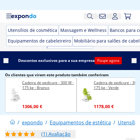
Utensílios de cosmética
Massagem e Wellness
Bancos para c
Equipamentos de cabeleireiro
Mobiliário para salões de cabel
Descontos exclusivos para a sua empresa
Poupe agora
Os clientes que viram este produto também conferiram
Cadeira de pedicure - 300 W -
Cadeira de pedicure - 300 
175 kg - Branco
175 kg - Verde
1306,00 €
1178,00 €
/
expondo
/
Equipamentos de estética
/
Utensílio
(1) Avaliação