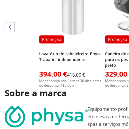
Promoção
Promoção
Lavatório de cabeleireiro Physa
Cadeira de c
Trapani - independente
para os pés 
preto
394,00 €
329,00
415,00 €
Menor preço nos últimos 30 dias antes
Menor preço no
do desconto: 415,00 €
do desconto: 3
Sobre a marca
Equipamento profi
empresas modernas
spas a serviços mó