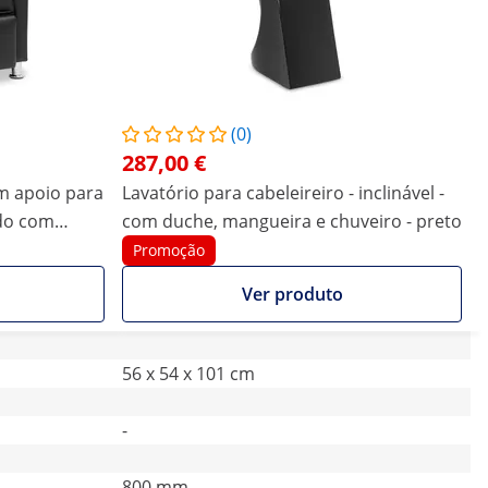
(0)
287,00 €
om apoio para
Lavatório para cabeleireiro - inclinável -
ado com
com duche, mangueira e chuveiro - preto
iro
Promoção
Ver produto
56 x 54 x 101 cm
-
800 mm