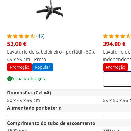
(46)
53,00 €
394,00 €
Lavatório de cabeleireiro - portátil - 50 x
Lavatório de
49 x 99 cm - Preto
independen
Promoção
Popular
Promoção
Visualizado agora
Dimensões (CxLxA)
50 x 49 x 99 cm
59 x 50 x 96
Alimentado por bateria
-
-
Comprimento do tubo de escoamento
1500 mm
750 mm