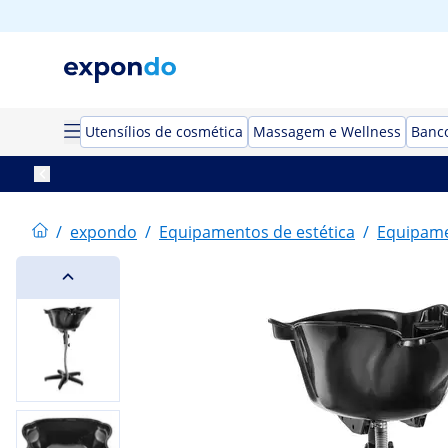
Utensílios de cosmética
Massagem e Wellness
Banco
/
expondo
/
Equipamentos de estética
/
Equipame