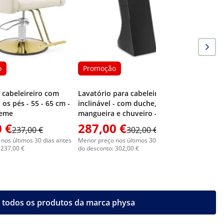
o
Promoção
 cabeleireiro com
Lavatório para cabeleireiro -
 os pés - 55 - 65 cm -
inclinável - com duche,
reme
mangueira e chuveiro - preto
 €
287,00 €
237,00 €
302,00 €
nos últimos 30 dias antes
Menor preço nos últimos 30 dias antes
 237,00 €
do desconto: 302,00 €
 todos os produtos da marca physa