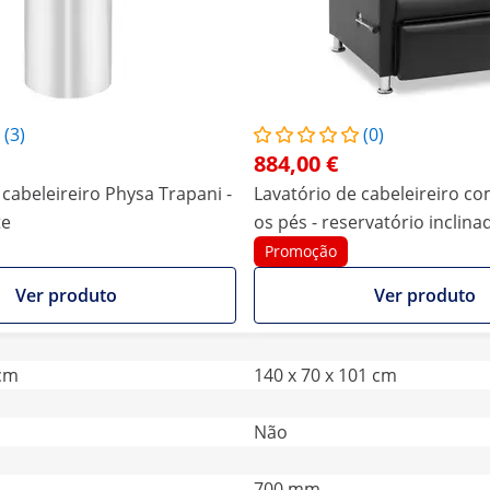
(3)
(0)
884,00 €
 cabeleireiro Physa Trapani -
Lavatório de cabeleireiro c
te
os pés - reservatório inclin
torneira, mangueira e chuve
Promoção
Ver produto
Ver produto
 cm
140 x 70 x 101 cm
Não
700 mm