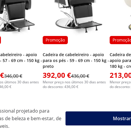
Promoção
Promoçã
abeleireiro - apoio
Cadeira de cabeleireiro - apoio
Cadeira de
- 57 - 69 cm - 150 kg -
para os pés - 59 - 69 cm - 150 kg -
apoio para
preto
180 kg - c
 €
392,00 €
213,00
346,00 €
436,00 €
s últimos 30 dias antes
Menor preço nos últimos 30 dias antes
Menor preço 
46,00 €
do desconto: 436,00 €
do desconto:
ssional projetado para
 de beleza e bem-estar, de
Mostrar
veis.