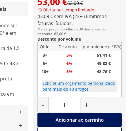
53,00 €
62,00 €
ais
Oferta por tempo limitado
43,09 € sem IVA (23%)
Emitimos
faturas líquidas.
 pode ser
Menor preço nos últimos 30 dias antes do
0° e em
desconto: 62,00 €
Desconto por volume
Qtde.
Desconto
por unidade (c/ IVA)
ra de 1,5
3+
3%
51,41 €
50 x 48 x
5+
6%
49,82 €
10+
8%
48,76 €
 preto
Solicite um orçamento personalizado
para mais de 10 artigos
ico em
Quantidade
-
+
Adicionar ao carrinho